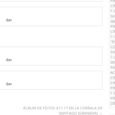
PR
CI
Se
dav
Id
PR
CI
"E
CO
SH
dav
MI
PA
AC
CI
CI
dav
P
PR
DE
ÁLBUM DE FOTOS 4.11.17 EN LA CORRALA DE
SANTIAGO (GRANADA)
→