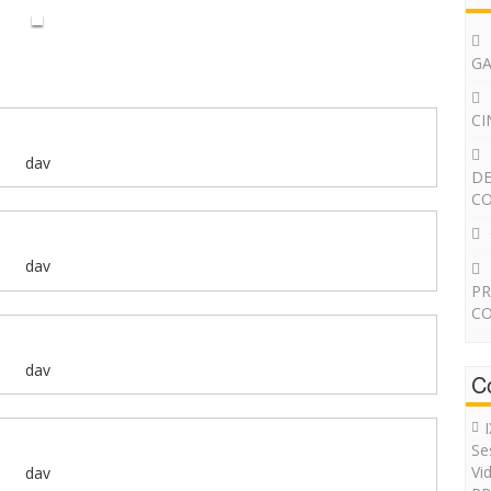
G
CI
dav
DE
CO
dav
PR
CO
dav
C
Se
Vi
dav