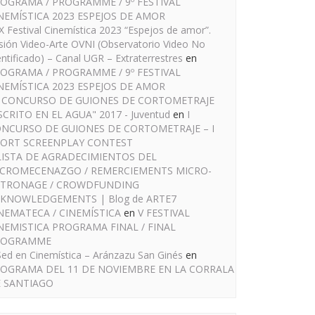
OGRAMA / PROGRAMME / 9º FESTIVAL
NEMÍSTICA 2023 ESPEJOS DE AMOR
IX Festival Cinemística 2023 “Espejos de amor”.
sión Video-Arte OVNI (Observatorio Video No
entificado) – Canal UGR – Extraterrestres
en
OGRAMA / PROGRAMME / 9º FESTIVAL
NEMÍSTICA 2023 ESPEJOS DE AMOR
I CONCURSO DE GUIONES DE CORTOMETRAJE
SCRITO EN EL AGUA" 2017 - Juventud
en
I
NCURSO DE GUIONES DE CORTOMETRAJE – I
ORT SCREENPLAY CONTEST
LISTA DE AGRADECIMIENTOS DEL
CROMECENAZGO / REMERCIEMENTS MICRO-
TRONAGE / CROWDFUNDING
KNOWLEDGEMENTS | Blog de ARTE7
NEMATECA / CINEMÍSTICA
en
V FESTIVAL
NEMISTICA PROGRAMA FINAL / FINAL
ROGRAMME
Sed en Cinemística – Aránzazu San Ginés
en
OGRAMA DEL 11 DE NOVIEMBRE EN LA CORRALA
 SANTIAGO