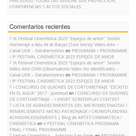
PRECEDIDO TODAS LAS SESIONE SDE PROYECCIÓN,
CONFERENCIAS Y ACTOS SOCIALES
Comentarios recientes
IX Festival Cinemística 2023 “Espejos de amor”. Sesión
Homenaje a Abu Ali Al-Barjaz (Toni Serra)/ Video-Arte –
Canal UGR – Extraterrestres
en
PROGRAMA / PROGRAMME
/ 9º FESTIVAL CINEMÍSTICA 2023 ESPEJOS DE AMOR
IX Festival Cinemística 2023 “Espejos de amor”. Sesión
Video-Arte OVNI (Observatorio Video No Identificado) –
Canal UGR – Extraterrestres
en
PROGRAMA / PROGRAMME
/ 9º FESTIVAL CINEMÍSTICA 2023 ESPEJOS DE AMOR
I CONCURSO DE GUIONES DE CORTOMETRAJE "ESCRITO
EN EL AGUA" 2017 - Juventud
en
I CONCURSO DE GUIONES
DE CORTOMETRAJE – I SHORT SCREENPLAY CONTEST
LISTA DE AGRADECIMIENTOS DEL MICROMECENAZGO /
REMERCIEMENTS MICRO-PATRONAGE / CROWDFUNDING
ACKNOWLEDGEMENTS | Blog de ARTE7 CINEMATECA /
CINEMÍSTICA
en
V FESTIVAL CINEMISTICA PROGRAMA
FINAL / FINAL PROGRAMME
Sed en Cinemística – Aránzazu San Ginés
en
PROGRAMA