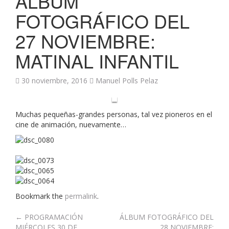
ÁLBUM
FOTOGRÁFICO DEL
27 NOVIEMBRE:
MATINAL INFANTIL
30 noviembre, 2016
Manuel Polls Pelaz
Muchas pequeñas-grandes personas, tal vez pioneros en el
cine de animación, nuevamente…
Bookmark the
permalink
.
Post
←
PROGRAMACIÓN
ÁLBUM FOTOGRÁFICO DEL
MIÉRCOLES 30 DE
28 NOVIEMBRE: