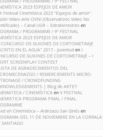
OGRAMA / PROGRAMME / 9º FESTIVAL
NEMÍSTICA 2023 ESPEJOS DE AMOR
IX Festival Cinemística 2023 “Espejos de amor”.
sión Video-Arte OVNI (Observatorio Video No
entificado) – Canal UGR – Extraterrestres
en
OGRAMA / PROGRAMME / 9º FESTIVAL
NEMÍSTICA 2023 ESPEJOS DE AMOR
I CONCURSO DE GUIONES DE CORTOMETRAJE
SCRITO EN EL AGUA" 2017 - Juventud
en
I
NCURSO DE GUIONES DE CORTOMETRAJE – I
ORT SCREENPLAY CONTEST
LISTA DE AGRADECIMIENTOS DEL
CROMECENAZGO / REMERCIEMENTS MICRO-
TRONAGE / CROWDFUNDING
KNOWLEDGEMENTS | Blog de ARTE7
NEMATECA / CINEMÍSTICA
en
V FESTIVAL
NEMISTICA PROGRAMA FINAL / FINAL
ROGRAMME
Sed en Cinemística – Aránzazu San Ginés
en
OGRAMA DEL 11 DE NOVIEMBRE EN LA CORRALA
 SANTIAGO