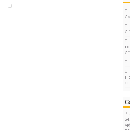
G
CI
DE
CO
PR
CO
C
Se
Vi