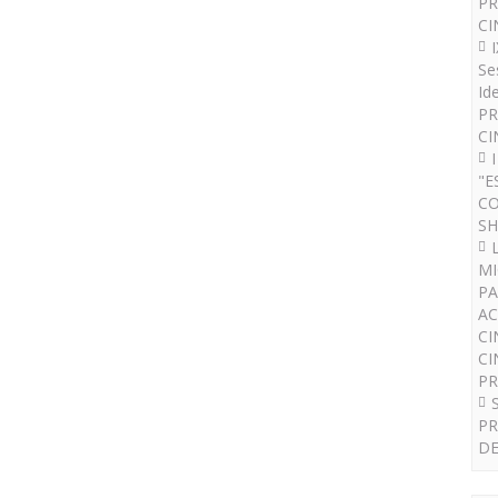
PR
CI
Se
Id
PR
CI
"E
CO
SH
MI
PA
AC
CI
CI
P
PR
DE