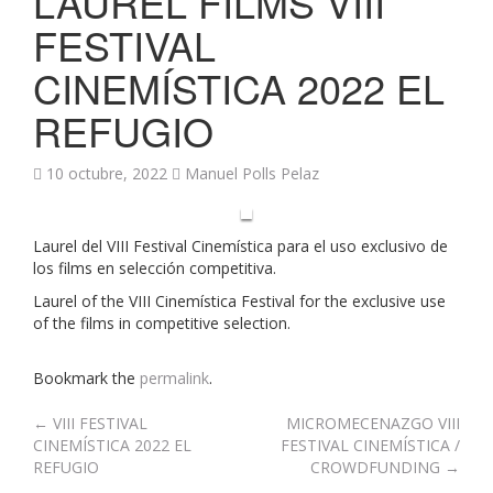
LAUREL FILMS VIII
FESTIVAL
CINEMÍSTICA 2022 EL
REFUGIO
10 octubre, 2022
Manuel Polls Pelaz
Laurel del VIII Festival Cinemística para el uso exclusivo de
los films en selección competitiva.
Laurel of the VIII Cinemística Festival for the exclusive use
of the films in competitive selection.
Bookmark the
permalink
.
Post
←
VIII FESTIVAL
MICROMECENAZGO VIII
CINEMÍSTICA 2022 EL
FESTIVAL CINEMÍSTICA /
navigation
REFUGIO
CROWDFUNDING
→