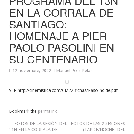
PROGRAMA DEL 13N
EN LA CORRALA DE
SANTIAGO:
HOMENAJE A PIER
PAOLO PASOLINI EN
SU CENTENARIO
12 noviembre, 2022
Manuel Polls Pelaz
VER http://cinemistica.com/CM22_fichas/Pasolinoide.pdf
Bookmark the
permalink
.
Post
←
FOTOS DE LA SESIÓN DEL
FOTOS DE LAS 2 SESIONES
11N EN LA CORRALA DE
(TARDE/NOCHE) DEL