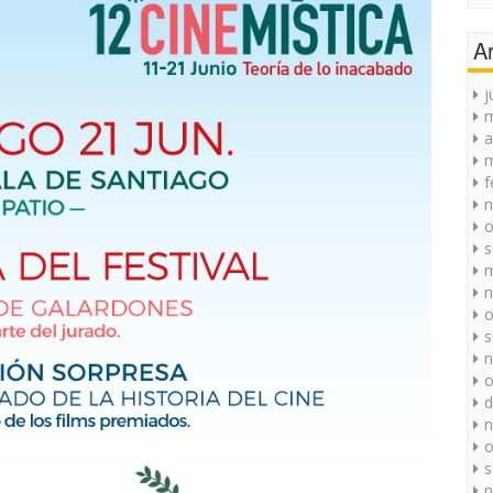
A
j
a
m
f
n
o
s
m
n
o
s
n
o
d
n
o
s
n