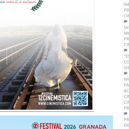
Vi
PR
CI
Se
Id
PR
CI
"E
CO
SH
MI
PA
AC
CI
CI
P
PR
DE