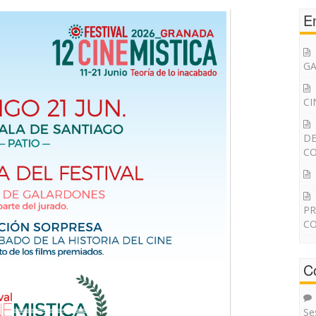
E
G
CI
DE
CO
PR
CO
C
Se