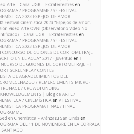
deo-Arte – Canal UGR – Extraterrestres
en
OGRAMA / PROGRAMME / 9º FESTIVAL
NEMÍSTICA 2023 ESPEJOS DE AMOR
IX Festival Cinemística 2023 “Espejos de amor”.
sión Video-Arte OVNI (Observatorio Video No
entificado) – Canal UGR – Extraterrestres
en
OGRAMA / PROGRAMME / 9º FESTIVAL
NEMÍSTICA 2023 ESPEJOS DE AMOR
I CONCURSO DE GUIONES DE CORTOMETRAJE
SCRITO EN EL AGUA" 2017 - Juventud
en
I
NCURSO DE GUIONES DE CORTOMETRAJE – I
ORT SCREENPLAY CONTEST
LISTA DE AGRADECIMIENTOS DEL
CROMECENAZGO / REMERCIEMENTS MICRO-
TRONAGE / CROWDFUNDING
KNOWLEDGEMENTS | Blog de ARTE7
NEMATECA / CINEMÍSTICA
en
V FESTIVAL
NEMISTICA PROGRAMA FINAL / FINAL
ROGRAMME
Sed en Cinemística – Aránzazu San Ginés
en
OGRAMA DEL 11 DE NOVIEMBRE EN LA CORRALA
 SANTIAGO