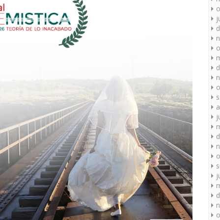
o
j
d
n
o
m
d
n
o
s
a
j
m
d
n
o
s
j
m
d
n
o