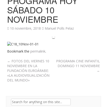
PROGRAMA HOY
SÁBADO 10
NOVIEMBRE
10 noviembre, 2018
Manuel Polls Pelaz
Bookmark the
permalink
.
Post
←
FOTOS DEL VIERNES 10
PROGRAMA CINE INFANTIL
NOVIEMBRE EN LA
DOMINGO 11 NOVIEMBRE
navigation
FUNDACIÓN EUROÁRABE:
→
«LA AUDIOVISUALIZACIÓN
DEL MUNDO»
Search
for: