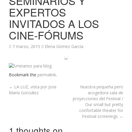
SEMINARIOS Y
EXPERTOS
INVITADOS A LOS
CINE-FÓRUMS
7 marzo, 2015
Elena Gómez García
Bookmark the
permalink
.
Post
←
LA LUZ, vista por Jose
Nuestra pequeña pero
María González
acogedora sala de
navigation
proyecciones del Festival /
Our small but pretty
confortable theater for
Festival screenings
→
1 thoughts on