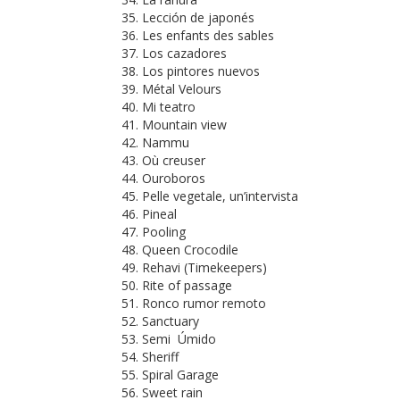
Lección de japonés
Les enfants des sables
Los cazadores
Los pintores nuevos
Métal Velours
Mi teatro
Mountain view
Nammu
Où creuser
Ouroboros
Pelle vegetale, un’intervista
Pineal
Pooling
Queen Crocodile
Rehavi (Timekeepers)
Rite of passage
Ronco rumor remoto
Sanctuary
Semi Úmido
Sheriff
Spiral Garage
Sweet rain