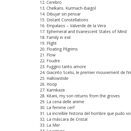
Cerebro
Chelkans. Kurmach-Baigol
Dibujar sin pensar
Distant Constellations
Empalaos – Valverde de la Vera
Ephemeral and Evanescent States of Mind
Family in exil
Flight
Floating Pilgrims
Flow
Foudre
Fuggiro tanto amore
Giacinto Scelsi, le premier mouvement de l’
Hallowstide
Hoop
Kamikaze
Kitani, my son returns from the groves
La cena delle anime
La femme cerf
La increíble historia del hombre que pudo vo
La máscara de Cristal
La Mer
La ranura