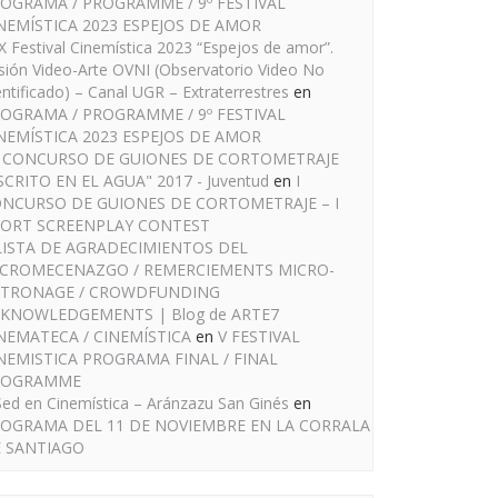
OGRAMA / PROGRAMME / 9º FESTIVAL
NEMÍSTICA 2023 ESPEJOS DE AMOR
IX Festival Cinemística 2023 “Espejos de amor”.
sión Video-Arte OVNI (Observatorio Video No
entificado) – Canal UGR – Extraterrestres
en
OGRAMA / PROGRAMME / 9º FESTIVAL
NEMÍSTICA 2023 ESPEJOS DE AMOR
I CONCURSO DE GUIONES DE CORTOMETRAJE
SCRITO EN EL AGUA" 2017 - Juventud
en
I
NCURSO DE GUIONES DE CORTOMETRAJE – I
ORT SCREENPLAY CONTEST
LISTA DE AGRADECIMIENTOS DEL
CROMECENAZGO / REMERCIEMENTS MICRO-
TRONAGE / CROWDFUNDING
KNOWLEDGEMENTS | Blog de ARTE7
NEMATECA / CINEMÍSTICA
en
V FESTIVAL
NEMISTICA PROGRAMA FINAL / FINAL
ROGRAMME
Sed en Cinemística – Aránzazu San Ginés
en
OGRAMA DEL 11 DE NOVIEMBRE EN LA CORRALA
 SANTIAGO