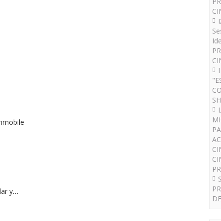
PR
CI
Se
Id
PR
CI
"E
CO
SH
MI
immobile
PA
AC
CI
CI
P
PR
lar y…
DE