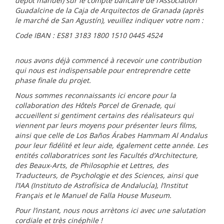
dépôt manuel) sur le compte bancaire de l’Association
Guadalcine de la Caja de Arquitectos de Granada (après
le marché de San Agustín), veuillez indiquer votre nom :
Code IBAN : ES81 3183 1800 1510 0445 4524
nous avons déjà commencé à recevoir une contribution
qui nous est indispensable pour entreprendre cette
phase finale du projet.
Nous sommes reconnaissants ici encore pour la
collaboration des Hôtels Porcel de Grenade, qui
accueillent si gentiment certains des réalisateurs qui
viennent par leurs moyens pour présenter leurs films,
ainsi que celle de Los Baños Árabes Hammam Al Andalus
pour leur fidélité et leur aide, également cette année. Les
entités collaboratrices sont les Facultés d’Architecture,
des Beaux-Arts, de Philosophie et Lettres, des
Traducteurs, de Psychologie et des Sciences, ainsi que
l’IAA (Instituto de Astrofísica de Andalucía), l’Institut
Français et le Manuel de Falla House Museum.
Pour l’instant, nous nous arrètons ici avec une salutation
cordiale et très cinéphile !