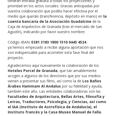
tendrán entrada gratuita a todas los proyecciones y
prioridad en los actos sociales. Gracias anticipadas por
vuestra colaboración que podéis hacer efectiva por el
medio que queráis (transferencia, depósito en mano) en
la
cuenta bancaria de la Asociación Guadalcine
de la
Caja de Arquitectos de Granada (tras el mercado de San
Agustín), indicando por favor vuestro nombre
:
Código IBAN:
ES81 3183 1800 1510 0445 4524
ya hemos empezado a recibir alguna aportación que nos
son indispensable para acometer esta fase final del
proyecto.
Agradecemos aquí nuevamente la colaboración de los
Hoteles Porcel de Granada
, que tan amablemente
acogen a algunos de los directores que por sus medios
vienen a presentar sus films, así como la de
L
os Baños
Árabes Hammam Al Andalus
por su fidelidad y ayuda,
también este año. Las entidades colaboradoras son las
Facultades de Arquitectura, Bellas Artes, Filosofía y
Letras, Traductores, Psicología, y Ciencias, así como
el IAA (Instituto de Astrofísica de Andalucía), el
Instituto francés y la Casa Museo Manuel de Falla.