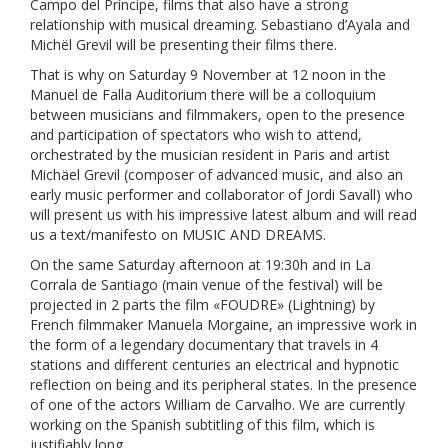
Campo del Príncipe, films that also have a strong
relationship with musical dreaming. Sebastiano d’Ayala and
Michël Grevil will be presenting their films there.
That is why on Saturday 9 November at 12 noon in the
Manuel de Falla Auditorium there will be a colloquium
between musicians and filmmakers, open to the presence
and participation of spectators who wish to attend,
orchestrated by the musician resident in Paris and artist
Michäel Grevil (composer of advanced music, and also an
early music performer and collaborator of Jordi Savall) who
will present us with his impressive latest album and will read
us a text/manifesto on MUSIC AND DREAMS.
On the same Saturday afternoon at 19:30h and in La
Corrala de Santiago (main venue of the festival) will be
projected in 2 parts the film «FOUDRE» (Lightning) by
French filmmaker Manuela Morgaine, an impressive work in
the form of a legendary documentary that travels in 4
stations and different centuries an electrical and hypnotic
reflection on being and its peripheral states. In the presence
of one of the actors William de Carvalho. We are currently
working on the Spanish subtitling of this film, which is
justifiably long.