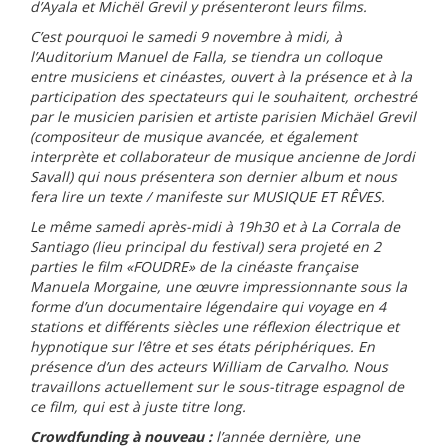
d’Ayala et Michël Grevil y présenteront leurs films.
C’est pourquoi le samedi 9 novembre à midi, à
l’Auditorium Manuel de Falla, se tiendra un colloque
entre musiciens et cinéastes, ouvert à la présence et à la
participation des spectateurs qui le souhaitent, orchestré
par le musicien parisien et artiste parisien Michäel Grevil
(compositeur de musique avancée, et également
interprète et collaborateur de musique ancienne de Jordi
Savall) qui nous présentera son dernier album et nous
fera lire un texte / manifeste sur MUSIQUE ET RÊVES.
Le même samedi après-midi à 19h30 et à La Corrala de
Santiago (lieu principal du festival) sera projeté en 2
parties le film «FOUDRE» de la cinéaste française
Manuela Morgaine, une œuvre impressionnante sous la
forme d’un documentaire légendaire qui voyage en 4
stations et différents siècles une réflexion électrique et
hypnotique sur l’être et ses états périphériques. En
présence d’un des acteurs William de Carvalho. Nous
travaillons actuellement sur le sous-titrage espagnol de
ce film, qui est à juste titre long.
Crowdfunding
à nouveau :
l’année dernière, une