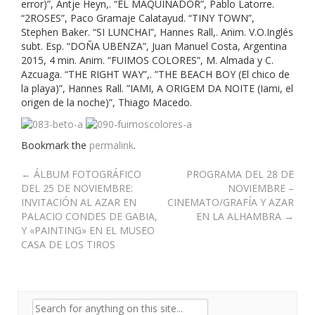
error)”, Antje Heyn,. “EL MAQUINADOR”, Pablo Latorre.
“2ROSES”, Paco Gramaje Calatayud. “TINY TOWN”,
Stephen Baker. “SI LUNCHAI”, Hannes Rall,. Anim. V.O.Inglés
subt. Esp. “DOÑA UBENZA”, Juan Manuel Costa, Argentina
2015, 4 min. Anim. “FUIMOS COLORES”, M. Almada y C.
Azcuaga. “THE RIGHT WAY”,. ”THE BEACH BOY (El chico de
la playa)”, Hannes Rall. ”IAMI, A ORIGEM DA NOITE (Iami, el
origen de la noche)”, Thiago Macedo.
Bookmark the
permalink
.
Post
←
ÁLBUM FOTOGRÁFICO
PROGRAMA DEL 28 DE
DEL 25 DE NOVIEMBRE:
NOVIEMBRE –
navigation
INVITACIÓN AL AZAR EN
CINEMATO/GRAFÍA Y AZAR
PALACIO CONDES DE GABIA,
EN LA ALHAMBRA
→
Y «PAINTING» EN EL MUSEO
CASA DE LOS TIROS
Search