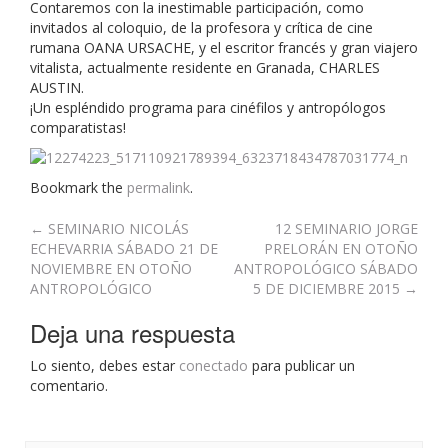
Contaremos con la inestimable participación, como
invitados al coloquio, de la profesora y crítica de cine
rumana OANA URSACHE, y el escritor francés y gran viajero
vitalista, actualmente residente en Granada, CHARLES
AUSTIN.
¡Un espléndido programa para cinéfilos y antropólogos
comparatistas!
Bookmark the
permalink
.
Post
←
SEMINARIO NICOLÁS
12 SEMINARIO JORGE
ECHEVARRIA SÁBADO 21 DE
PRELORÁN EN OTOÑO
navigation
NOVIEMBRE EN OTOÑO
ANTROPOLÓGICO SÁBADO
ANTROPOLÓGICO
5 DE DICIEMBRE 2015
→
Deja una respuesta
Lo siento, debes estar
conectado
para publicar un
comentario.