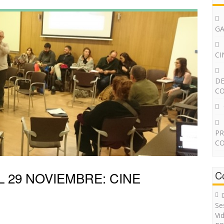
G
CI
DE
CO
PR
CO
C
 29 NOVIEMBRE: CINE
Se
Vi