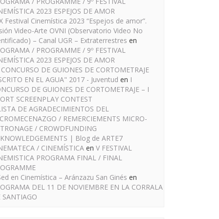
OGRAMA / PROGRAMME / 9º FESTIVAL
NEMÍSTICA 2023 ESPEJOS DE AMOR
IX Festival Cinemística 2023 “Espejos de amor”.
sión Video-Arte OVNI (Observatorio Video No
entificado) – Canal UGR – Extraterrestres
en
OGRAMA / PROGRAMME / 9º FESTIVAL
NEMÍSTICA 2023 ESPEJOS DE AMOR
I CONCURSO DE GUIONES DE CORTOMETRAJE
SCRITO EN EL AGUA" 2017 - Juventud
en
I
NCURSO DE GUIONES DE CORTOMETRAJE – I
ORT SCREENPLAY CONTEST
LISTA DE AGRADECIMIENTOS DEL
CROMECENAZGO / REMERCIEMENTS MICRO-
TRONAGE / CROWDFUNDING
KNOWLEDGEMENTS | Blog de ARTE7
NEMATECA / CINEMÍSTICA
en
V FESTIVAL
NEMISTICA PROGRAMA FINAL / FINAL
ROGRAMME
Sed en Cinemística – Aránzazu San Ginés
en
OGRAMA DEL 11 DE NOVIEMBRE EN LA CORRALA
 SANTIAGO