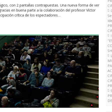
PR
mágico, con 2 pantallas contrapuestas. Una nueva forma de ver
CI
racias en buena parte a la colaboración del profesor Víctor
icipación crítica de los espectadores…
Se
Id
PR
CI
"E
CO
SH
MI
PA
AC
CI
CI
P
PR
DE