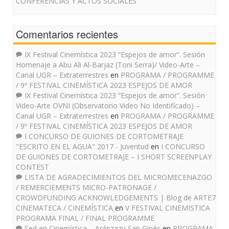
CONFERENCIAS Y ACTOS SOCIALES
Comentarios recientes
IX Festival Cinemística 2023 “Espejos de amor”. Sesión
Homenaje a Abu Ali Al-Barjaz (Toni Serra)/ Video-Arte –
Canal UGR – Extraterrestres
en
PROGRAMA / PROGRAMME
/ 9º FESTIVAL CINEMÍSTICA 2023 ESPEJOS DE AMOR
IX Festival Cinemística 2023 “Espejos de amor”. Sesión
Video-Arte OVNI (Observatorio Video No Identificado) –
Canal UGR – Extraterrestres
en
PROGRAMA / PROGRAMME
/ 9º FESTIVAL CINEMÍSTICA 2023 ESPEJOS DE AMOR
I CONCURSO DE GUIONES DE CORTOMETRAJE
"ESCRITO EN EL AGUA" 2017 - Juventud
en
I CONCURSO
DE GUIONES DE CORTOMETRAJE – I SHORT SCREENPLAY
CONTEST
LISTA DE AGRADECIMIENTOS DEL MICROMECENAZGO
/ REMERCIEMENTS MICRO-PATRONAGE /
CROWDFUNDING ACKNOWLEDGEMENTS | Blog de ARTE7
CINEMATECA / CINEMÍSTICA
en
V FESTIVAL CINEMISTICA
PROGRAMA FINAL / FINAL PROGRAMME
Sed en Cinemística – Aránzazu San Ginés
en
PROGRAMA