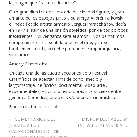
la imagen que éste nos devuelve”.
Otro gran director de la historia del cinematógrafo, y gran
amante de los espejos junto a su amigo Andréi Tarkovski,
el inclasificable artista armenio Serguéi Paradzhánov, decía
en 1977 al salir de una prisión soviética, por delitos políticos
inexistentes: “Mi venganza será el amor!”. Nos permitimos
comprenderlo en el sentido que en el cine, y tal vez
también en la vida, no debe pretenderse impartir justicia,
sino amor.
Amor y Cinemística.
En cada una de las cuatro secciones de 9 Festival
Cinemística se aceptan films de corto, medio y
largometraje, de ficción, documental, video-arte ,
experimentales, y por supuesto obras intersticiales entre
géneros. Comedias, ataraxias y/o dramas cinemísticos.
Bookmark the
permalink
.
Post
←
COMENTARIOS DEL
MICROMECENAZGO 9º
JURADO A LOS
FESTIVAL CINEMÍSTICA
→
navigation
GALARDONADOS DE VIII