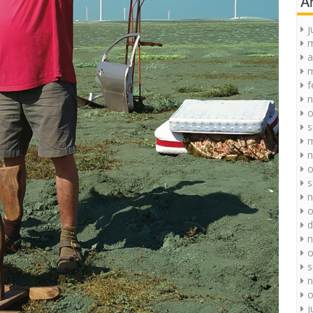
A
j
a
m
f
n
o
s
m
n
o
s
n
o
d
n
o
s
n
o
j