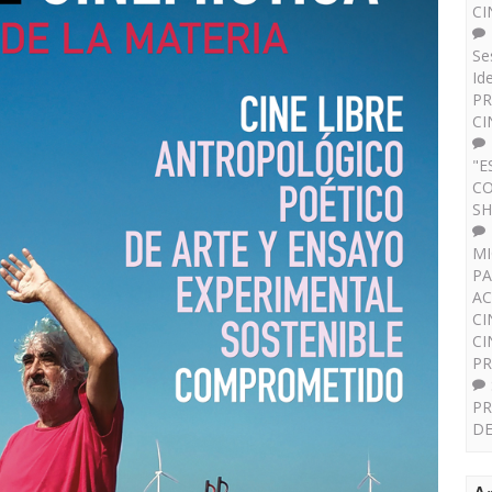
CI
Se
Id
PR
CI
"E
CO
SH
MI
PA
AC
CI
CI
P
PR
DE