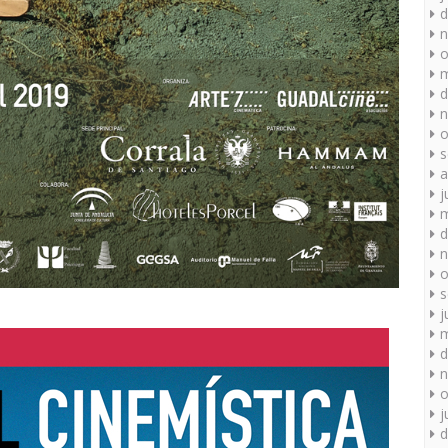
d
n
o
m
d
n
o
s
a
j
m
d
n
o
s
j
m
d
n
o
j
d