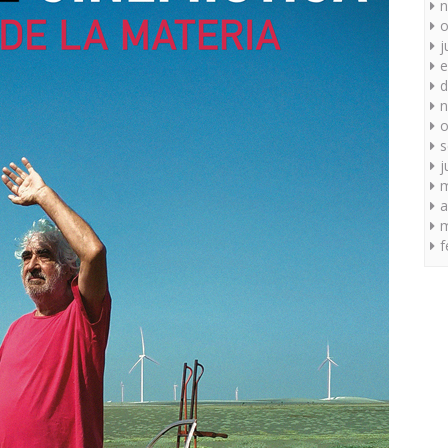
n
o
j
e
d
n
o
s
j
a
m
f