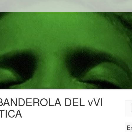
 BANDEROLA DEL vVI
Sear
TICA
for:
E