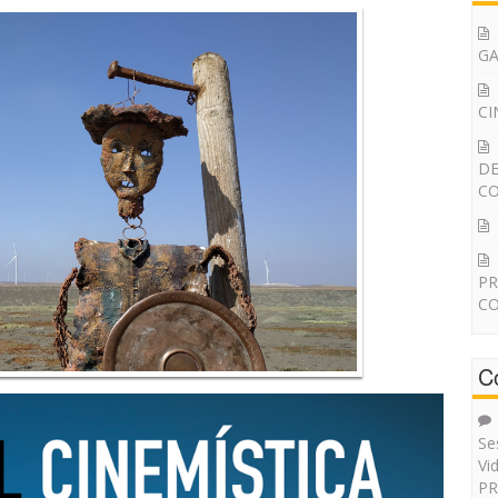
G
CI
DE
CO
PR
CO
C
Se
Vi
PR