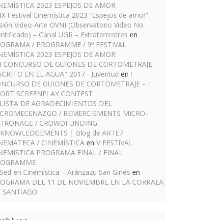
NEMÍSTICA 2023 ESPEJOS DE AMOR
IX Festival Cinemística 2023 “Espejos de amor”.
sión Video-Arte OVNI (Observatorio Video No
entificado) – Canal UGR – Extraterrestres
en
OGRAMA / PROGRAMME / 9º FESTIVAL
NEMÍSTICA 2023 ESPEJOS DE AMOR
I CONCURSO DE GUIONES DE CORTOMETRAJE
SCRITO EN EL AGUA" 2017 - Juventud
en
I
NCURSO DE GUIONES DE CORTOMETRAJE – I
ORT SCREENPLAY CONTEST
LISTA DE AGRADECIMIENTOS DEL
CROMECENAZGO / REMERCIEMENTS MICRO-
TRONAGE / CROWDFUNDING
KNOWLEDGEMENTS | Blog de ARTE7
NEMATECA / CINEMÍSTICA
en
V FESTIVAL
NEMISTICA PROGRAMA FINAL / FINAL
ROGRAMME
Sed en Cinemística – Aránzazu San Ginés
en
OGRAMA DEL 11 DE NOVIEMBRE EN LA CORRALA
 SANTIAGO