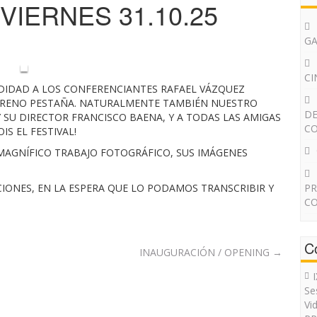
IERNES 31.10.25
G
CI
NDIDAD A LOS CONFERENCIANTES RAFAEL VÁZQUEZ
MORENO PESTAÑA. NATURALMENTE TAMBIÉN NUESTRO
DE
 SU DIRECTOR FRANCISCO BAENA, Y A TODAS LAS AMIGAS
CO
IS EL FESTIVAL!
 MAGNÍFICO TRABAJO FOTOGRÁFICO, SUS IMÁGENES
IONES, EN LA ESPERA QUE LO PODAMOS TRANSCRIBIR Y
PR
CO
C
INAUGURACIÓN / OPENING
→
Se
Vi