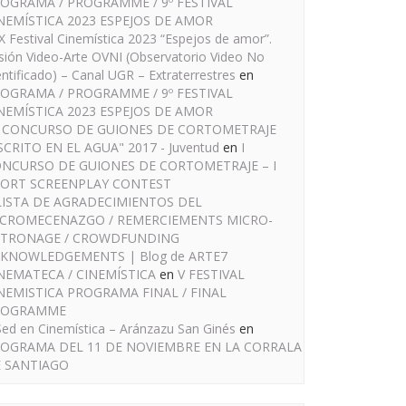
OGRAMA / PROGRAMME / 9º FESTIVAL
NEMÍSTICA 2023 ESPEJOS DE AMOR
IX Festival Cinemística 2023 “Espejos de amor”.
sión Video-Arte OVNI (Observatorio Video No
entificado) – Canal UGR – Extraterrestres
en
OGRAMA / PROGRAMME / 9º FESTIVAL
NEMÍSTICA 2023 ESPEJOS DE AMOR
I CONCURSO DE GUIONES DE CORTOMETRAJE
SCRITO EN EL AGUA" 2017 - Juventud
en
I
NCURSO DE GUIONES DE CORTOMETRAJE – I
ORT SCREENPLAY CONTEST
LISTA DE AGRADECIMIENTOS DEL
CROMECENAZGO / REMERCIEMENTS MICRO-
TRONAGE / CROWDFUNDING
KNOWLEDGEMENTS | Blog de ARTE7
NEMATECA / CINEMÍSTICA
en
V FESTIVAL
NEMISTICA PROGRAMA FINAL / FINAL
ROGRAMME
Sed en Cinemística – Aránzazu San Ginés
en
OGRAMA DEL 11 DE NOVIEMBRE EN LA CORRALA
 SANTIAGO