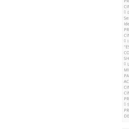
PR
CI
Se
Id
PR
CI
"E
CO
SH
MI
PA
AC
CI
CI
P
PR
DE