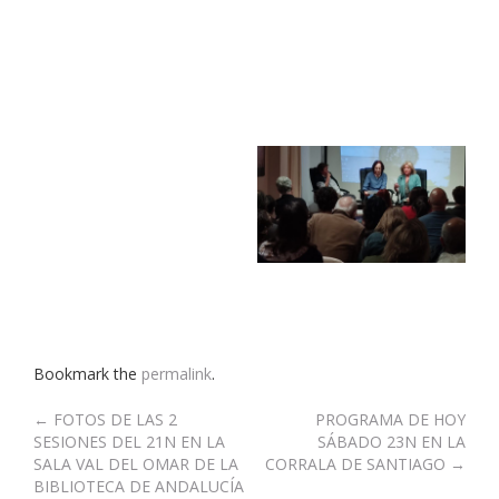
Bookmark the
permalink
.
Post
←
FOTOS DE LAS 2
PROGRAMA DE HOY
SESIONES DEL 21N EN LA
SÁBADO 23N EN LA
navigation
SALA VAL DEL OMAR DE LA
CORRALA DE SANTIAGO
→
BIBLIOTECA DE ANDALUCÍA