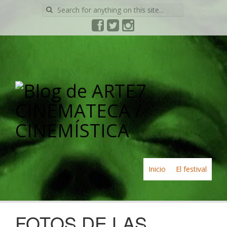
Search
for:
Skip
Inicio
El festival
to
content
FOTOS DE LAS