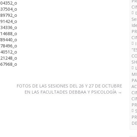
PR
CI
Se
Id
PR
CI
"E
CO
SH
MI
PA
FOTOS DE LAS SESIONES DEL 26 Y 27 DE OCTUBRE
AC
EN LAS FACULTADES DEBBAA Y PSICOLOGÍA
→
CI
CI
P
PR
DE