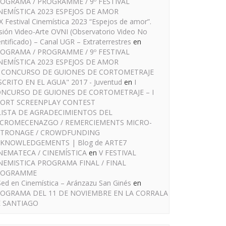
OGRAMA / PROGRAMME / 9º FESTIVAL
NEMÍSTICA 2023 ESPEJOS DE AMOR
IX Festival Cinemística 2023 “Espejos de amor”.
sión Video-Arte OVNI (Observatorio Video No
entificado) – Canal UGR – Extraterrestres
en
OGRAMA / PROGRAMME / 9º FESTIVAL
NEMÍSTICA 2023 ESPEJOS DE AMOR
I CONCURSO DE GUIONES DE CORTOMETRAJE
SCRITO EN EL AGUA" 2017 - Juventud
en
I
NCURSO DE GUIONES DE CORTOMETRAJE – I
ORT SCREENPLAY CONTEST
LISTA DE AGRADECIMIENTOS DEL
CROMECENAZGO / REMERCIEMENTS MICRO-
TRONAGE / CROWDFUNDING
KNOWLEDGEMENTS | Blog de ARTE7
NEMATECA / CINEMÍSTICA
en
V FESTIVAL
NEMISTICA PROGRAMA FINAL / FINAL
ROGRAMME
Sed en Cinemística – Aránzazu San Ginés
en
OGRAMA DEL 11 DE NOVIEMBRE EN LA CORRALA
 SANTIAGO