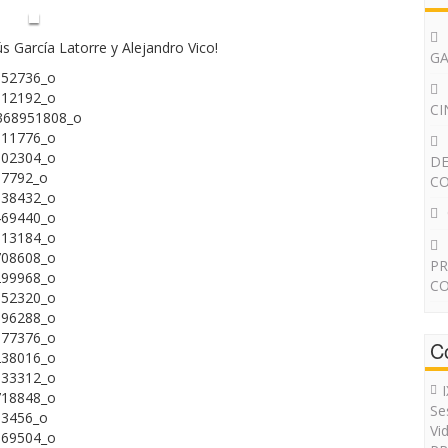
ús García Latorre y Alejandro Vico!
G
CI
DE
CO
PR
CO
C
Se
Vi