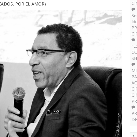
CI
EADOS, POR EL AMOR)
Se
Id
PR
CI
"E
CO
SH
MI
PA
AC
CI
CI
P
PR
DE