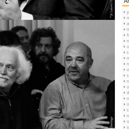
A
j
a
m
f
n
o
s
m
n
o
s
n
o
d
n
o
s
n
o
j