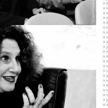
d
n
o
m
d
n
o
s
a
j
m
d
n
o
s
j
m
d
n
o
j
d