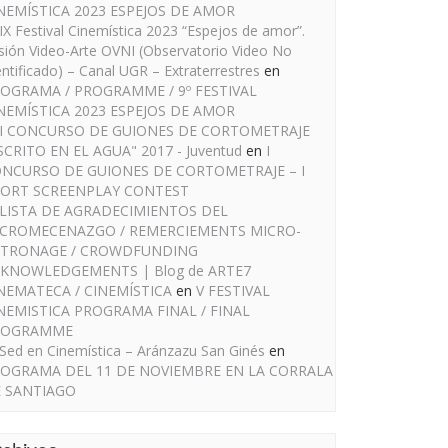
NEMÍSTICA 2023 ESPEJOS DE AMOR
IX Festival Cinemística 2023 “Espejos de amor”.
sión Video-Arte OVNI (Observatorio Video No
entificado) – Canal UGR – Extraterrestres
en
OGRAMA / PROGRAMME / 9º FESTIVAL
NEMÍSTICA 2023 ESPEJOS DE AMOR
I CONCURSO DE GUIONES DE CORTOMETRAJE
SCRITO EN EL AGUA" 2017 - Juventud
en
I
NCURSO DE GUIONES DE CORTOMETRAJE – I
ORT SCREENPLAY CONTEST
LISTA DE AGRADECIMIENTOS DEL
CROMECENAZGO / REMERCIEMENTS MICRO-
TRONAGE / CROWDFUNDING
KNOWLEDGEMENTS | Blog de ARTE7
NEMATECA / CINEMÍSTICA
en
V FESTIVAL
NEMISTICA PROGRAMA FINAL / FINAL
ROGRAMME
Sed en Cinemística – Aránzazu San Ginés
en
OGRAMA DEL 11 DE NOVIEMBRE EN LA CORRALA
 SANTIAGO