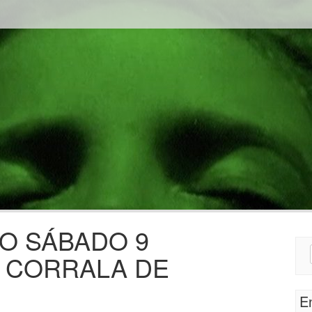
O SÁBADO 9
Sear
A CORRALA DE
for:
E