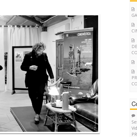
G
CI
DE
CO
PR
CO
C
Se
Vi
PR