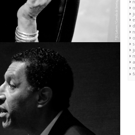
n
o
j
e
d
n
o
s
j
a
m
f