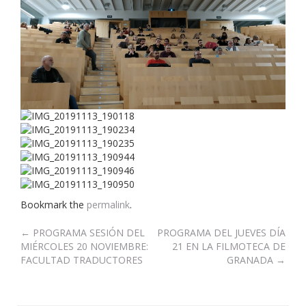
Bookmark the
permalink
.
Post
←
PROGRAMA SESIÓN DEL
PROGRAMA DEL JUEVES DÍA
MIÉRCOLES 20 NOVIEMBRE:
21 EN LA FILMOTECA DE
navigation
FACULTAD TRADUCTORES
GRANADA
→