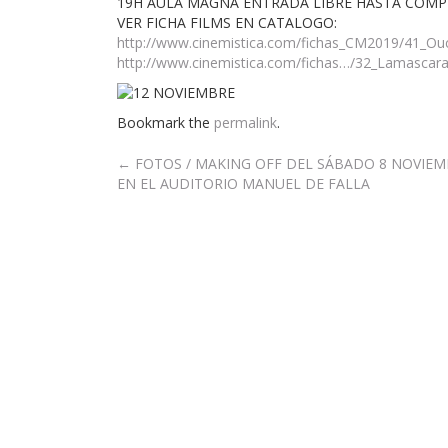
19H AULA MAGNA ENTRADA LIBRE HASTA COM
VER FICHA FILMS EN CATALOGO:
http://www.cinemistica.com/fichas_CM2019/41_Ouc
http://www.cinemistica.com/fichas…/32_Lamascarad
Bookmark the
permalink
.
Post
←
FOTOS / MAKING OFF DEL SÁBADO 8 NOVIEM
EN EL AUDITORIO MANUEL DE FALLA
navigation