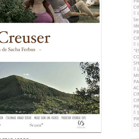
PR
CI
Se
Id
PR
CI
"E
CO
SH
MI
PA
AC
CI
CI
P
PR
DE