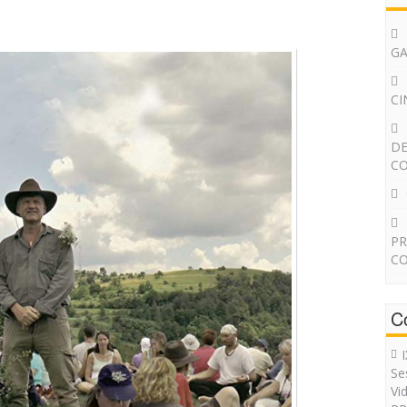
G
CI
DE
CO
PR
CO
C
Se
Vi