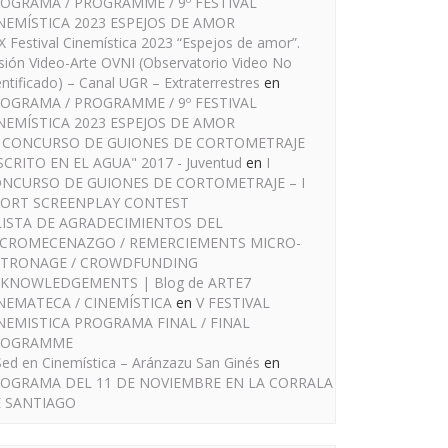
OGRAMA / PROGRAMME / 9º FESTIVAL
NEMÍSTICA 2023 ESPEJOS DE AMOR
IX Festival Cinemística 2023 “Espejos de amor”.
sión Video-Arte OVNI (Observatorio Video No
entificado) – Canal UGR – Extraterrestres
en
OGRAMA / PROGRAMME / 9º FESTIVAL
NEMÍSTICA 2023 ESPEJOS DE AMOR
I CONCURSO DE GUIONES DE CORTOMETRAJE
SCRITO EN EL AGUA" 2017 - Juventud
en
I
NCURSO DE GUIONES DE CORTOMETRAJE – I
ORT SCREENPLAY CONTEST
LISTA DE AGRADECIMIENTOS DEL
CROMECENAZGO / REMERCIEMENTS MICRO-
TRONAGE / CROWDFUNDING
KNOWLEDGEMENTS | Blog de ARTE7
NEMATECA / CINEMÍSTICA
en
V FESTIVAL
NEMISTICA PROGRAMA FINAL / FINAL
ROGRAMME
Sed en Cinemística – Aránzazu San Ginés
en
OGRAMA DEL 11 DE NOVIEMBRE EN LA CORRALA
 SANTIAGO