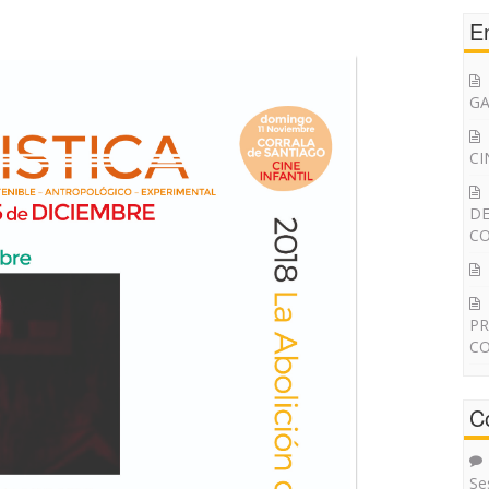
E
G
CI
DE
CO
PR
CO
C
Se