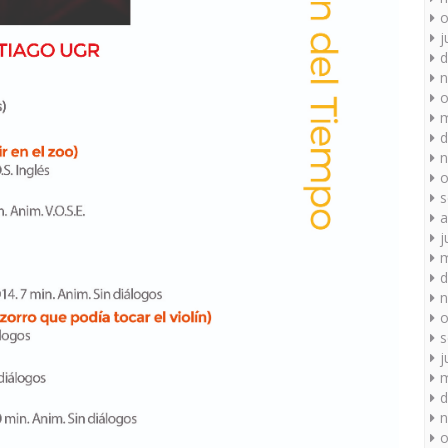
o
j
d
n
o
m
d
n
o
s
a
j
m
d
n
o
s
j
m
d
n
o