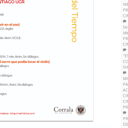
Vi
PR
CI
Se
Id
PR
CI
"E
CO
SH
MI
PA
AC
CI
CI
P
PR
DE