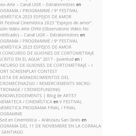
deo-Arte – Canal UGR – Extraterrestres
en
OGRAMA / PROGRAMME / 9º FESTIVAL
NEMÍSTICA 2023 ESPEJOS DE AMOR
IX Festival Cinemística 2023 “Espejos de amor”.
sión Video-Arte OVNI (Observatorio Video No
entificado) – Canal UGR – Extraterrestres
en
OGRAMA / PROGRAMME / 9º FESTIVAL
NEMÍSTICA 2023 ESPEJOS DE AMOR
I CONCURSO DE GUIONES DE CORTOMETRAJE
SCRITO EN EL AGUA" 2017 - Juventud
en
I
NCURSO DE GUIONES DE CORTOMETRAJE – I
ORT SCREENPLAY CONTEST
LISTA DE AGRADECIMIENTOS DEL
CROMECENAZGO / REMERCIEMENTS MICRO-
TRONAGE / CROWDFUNDING
KNOWLEDGEMENTS | Blog de ARTE7
NEMATECA / CINEMÍSTICA
en
V FESTIVAL
NEMISTICA PROGRAMA FINAL / FINAL
ROGRAMME
Sed en Cinemística – Aránzazu San Ginés
en
OGRAMA DEL 11 DE NOVIEMBRE EN LA CORRALA
 SANTIAGO