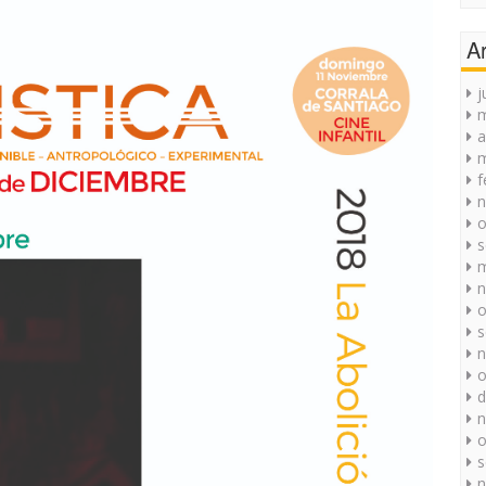
A
j
a
m
f
n
o
s
m
n
o
s
n
o
d
n
o
s
n