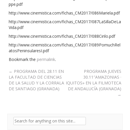
ppe.pdf
http://www.cinemistica.com/fichas_CM2017/086Mariela.pdf
http://www.cinemistica.com/fichas_CM2017/087LaSillaDeLa
Vida.pdf
http://www.cinemistica.com/fichas_CM2017/088Cirilo.pdf
http://www.cinemistica.com/fichas_CM2017/089PomuchRel
atosPeninsularesI.pdf
Bookmark the
permalink
.
Post
←
PROGRAMA DEL 28.11 EN
PROGRAMA JUEVES
LA FACULTAD DE CIENCIAS
30.11″AMAZONIAS ·
navigation
DE LA SALUD Y LA CORRALA
IQUITOS» EN LA FILMOTECA
DE SANTIAGO (GRANADA)
DE ANDALUCÍA (GRANADA)
→
Search
for: