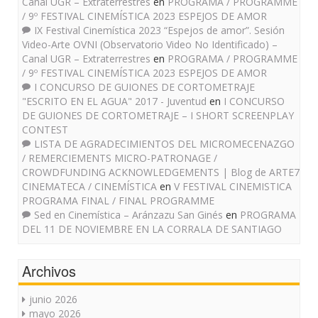
Canal UGR – Extraterrestres
en
PROGRAMA / PROGRAMME
/ 9º FESTIVAL CINEMÍSTICA 2023 ESPEJOS DE AMOR
IX Festival Cinemística 2023 “Espejos de amor”. Sesión
Video-Arte OVNI (Observatorio Video No Identificado) –
Canal UGR – Extraterrestres
en
PROGRAMA / PROGRAMME
/ 9º FESTIVAL CINEMÍSTICA 2023 ESPEJOS DE AMOR
I CONCURSO DE GUIONES DE CORTOMETRAJE
"ESCRITO EN EL AGUA" 2017 - Juventud
en
I CONCURSO
DE GUIONES DE CORTOMETRAJE – I SHORT SCREENPLAY
CONTEST
LISTA DE AGRADECIMIENTOS DEL MICROMECENAZGO
/ REMERCIEMENTS MICRO-PATRONAGE /
CROWDFUNDING ACKNOWLEDGEMENTS | Blog de ARTE7
CINEMATECA / CINEMÍSTICA
en
V FESTIVAL CINEMISTICA
PROGRAMA FINAL / FINAL PROGRAMME
Sed en Cinemística – Aránzazu San Ginés
en
PROGRAMA
DEL 11 DE NOVIEMBRE EN LA CORRALA DE SANTIAGO
Archivos
junio 2026
mayo 2026