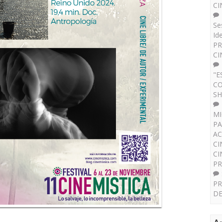
CI
Se
Id
PR
CI
"E
CO
SH
MI
PA
AC
CI
CI
P
PR
DE