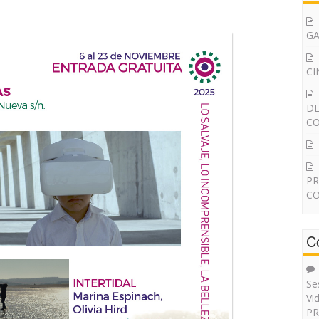
G
CI
DE
CO
PR
CO
C
Se
Vi
PR