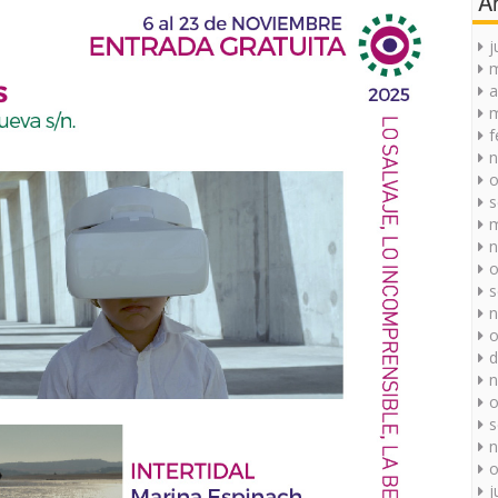
A
j
a
m
f
n
o
s
m
n
o
s
n
o
d
n
o
s
n
o
j