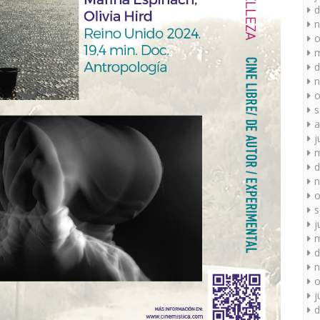
d
n
o
m
d
n
o
s
a
j
m
d
n
o
s
j
m
d
n
o
j
d