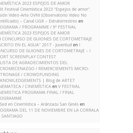
NEMÍSTICA 2023 ESPEJOS DE AMOR
IX Festival Cinemística 2023 “Espejos de amor”.
sión Video-Arte OVNI (Observatorio Video No
entificado) – Canal UGR – Extraterrestres
en
OGRAMA / PROGRAMME / 9º FESTIVAL
NEMÍSTICA 2023 ESPEJOS DE AMOR
I CONCURSO DE GUIONES DE CORTOMETRAJE
SCRITO EN EL AGUA" 2017 - Juventud
en
I
NCURSO DE GUIONES DE CORTOMETRAJE – I
ORT SCREENPLAY CONTEST
LISTA DE AGRADECIMIENTOS DEL
CROMECENAZGO / REMERCIEMENTS MICRO-
TRONAGE / CROWDFUNDING
KNOWLEDGEMENTS | Blog de ARTE7
NEMATECA / CINEMÍSTICA
en
V FESTIVAL
NEMISTICA PROGRAMA FINAL / FINAL
ROGRAMME
Sed en Cinemística – Aránzazu San Ginés
en
OGRAMA DEL 11 DE NOVIEMBRE EN LA CORRALA
 SANTIAGO