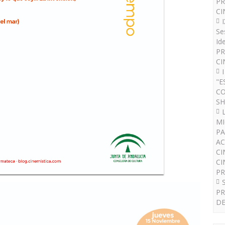
PR
CI
Se
Id
PR
CI
"E
CO
SH
MI
PA
AC
CI
CI
P
PR
DE