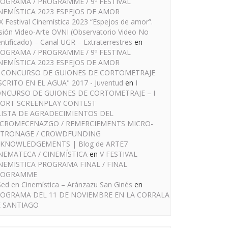
OGRAMA / PROGRAMME / 9º FESTIVAL
NEMÍSTICA 2023 ESPEJOS DE AMOR
IX Festival Cinemística 2023 “Espejos de amor”.
sión Video-Arte OVNI (Observatorio Video No
entificado) – Canal UGR – Extraterrestres
en
OGRAMA / PROGRAMME / 9º FESTIVAL
NEMÍSTICA 2023 ESPEJOS DE AMOR
I CONCURSO DE GUIONES DE CORTOMETRAJE
SCRITO EN EL AGUA" 2017 - Juventud
en
I
NCURSO DE GUIONES DE CORTOMETRAJE – I
ORT SCREENPLAY CONTEST
LISTA DE AGRADECIMIENTOS DEL
CROMECENAZGO / REMERCIEMENTS MICRO-
TRONAGE / CROWDFUNDING
KNOWLEDGEMENTS | Blog de ARTE7
NEMATECA / CINEMÍSTICA
en
V FESTIVAL
NEMISTICA PROGRAMA FINAL / FINAL
ROGRAMME
Sed en Cinemística – Aránzazu San Ginés
en
OGRAMA DEL 11 DE NOVIEMBRE EN LA CORRALA
 SANTIAGO