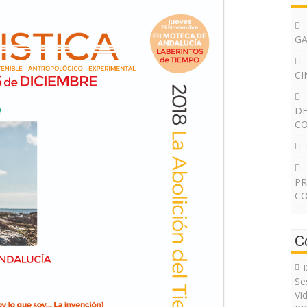
G
CI
DE
CO
PR
CO
C
Se
Vi