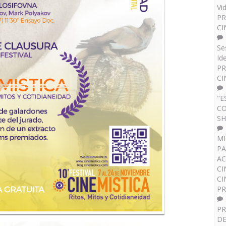
Vi
PR
CI
Se
Id
PR
CI
"E
CO
SH
MI
PA
AC
CI
CI
P
PR
DE