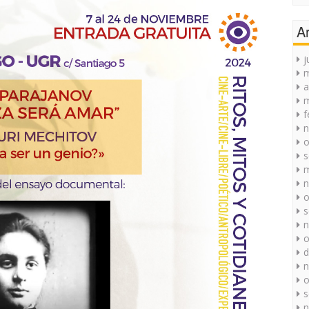
A
j
a
m
f
n
o
s
m
n
o
s
n
o
d
n
o
s
n