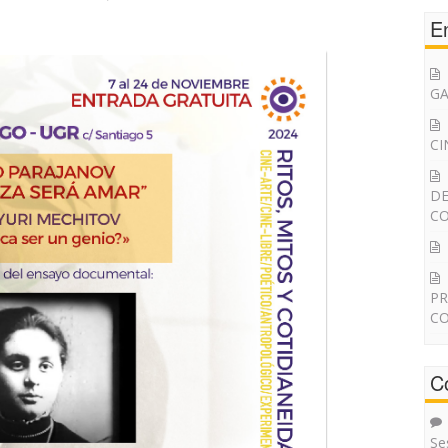
E
G
CI
DE
CO
PR
CO
C
Se