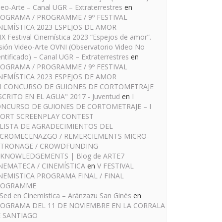
deo-Arte – Canal UGR – Extraterrestres
en
OGRAMA / PROGRAMME / 9º FESTIVAL
NEMÍSTICA 2023 ESPEJOS DE AMOR
IX Festival Cinemística 2023 “Espejos de amor”.
sión Video-Arte OVNI (Observatorio Video No
entificado) – Canal UGR – Extraterrestres
en
OGRAMA / PROGRAMME / 9º FESTIVAL
NEMÍSTICA 2023 ESPEJOS DE AMOR
I CONCURSO DE GUIONES DE CORTOMETRAJE
SCRITO EN EL AGUA" 2017 - Juventud
en
I
NCURSO DE GUIONES DE CORTOMETRAJE – I
ORT SCREENPLAY CONTEST
LISTA DE AGRADECIMIENTOS DEL
CROMECENAZGO / REMERCIEMENTS MICRO-
TRONAGE / CROWDFUNDING
KNOWLEDGEMENTS | Blog de ARTE7
NEMATECA / CINEMÍSTICA
en
V FESTIVAL
NEMISTICA PROGRAMA FINAL / FINAL
ROGRAMME
Sed en Cinemística – Aránzazu San Ginés
en
OGRAMA DEL 11 DE NOVIEMBRE EN LA CORRALA
 SANTIAGO