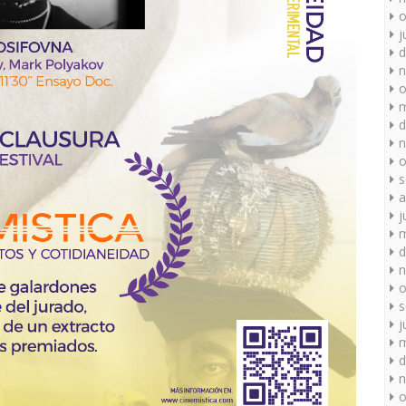
o
j
d
n
o
m
d
n
o
s
a
j
m
d
n
o
s
j
m
d
n
o