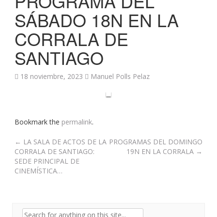
PROGRAMA DEL
SÁBADO 18N EN LA
CORRALA DE
SANTIAGO
18 noviembre, 2023
Manuel Polls Pelaz
Bookmark the
permalink
.
Post
←
LA SALA DE ACTOS DE LA
PROGRAMAS DEL DOMINGO
CORRALA DE SANTIAGO:
19N EN LA CORRALA
→
navigation
SEDE PRINCIPAL DE
CINEMÍSTICA…
Search