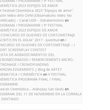
OGRAMA / PROGRAMME / 9º FESTIVAL
NEMÍSTICA 2023 ESPEJOS DE AMOR
IX Festival Cinemística 2023 “Espejos de amor”.
sión Video-Arte OVNI (Observatorio Video No
entificado) – Canal UGR – Extraterrestres
en
OGRAMA / PROGRAMME / 9º FESTIVAL
NEMÍSTICA 2023 ESPEJOS DE AMOR
I CONCURSO DE GUIONES DE CORTOMETRAJE
SCRITO EN EL AGUA" 2017 - Juventud
en
I
NCURSO DE GUIONES DE CORTOMETRAJE – I
ORT SCREENPLAY CONTEST
LISTA DE AGRADECIMIENTOS DEL
CROMECENAZGO / REMERCIEMENTS MICRO-
TRONAGE / CROWDFUNDING
KNOWLEDGEMENTS | Blog de ARTE7
NEMATECA / CINEMÍSTICA
en
V FESTIVAL
NEMISTICA PROGRAMA FINAL / FINAL
ROGRAMME
Sed en Cinemística – Aránzazu San Ginés
en
OGRAMA DEL 11 DE NOVIEMBRE EN LA CORRALA
 SANTIAGO