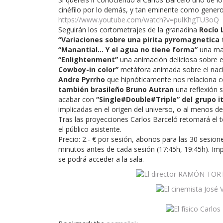
cinéfilo por lo demás, y tan eminente como generos
https://www.youtube.com/watch?v=pulKhgTU3oQ
Seguirán los cortometrajes de la granadina
Rocío 
“Variaciones sobre una pirita pyromagnetica
“Manantial… Y el agua no tiene forma”
una mar
“Enlightenment”
una animación deliciosa sobre e
Cowboy-in color”
metáfora animada sobre el naci
Andre Pyrrho
que hipnóticamente nos relaciona co
también brasileño Bruno Autran
una reflexión s
acabar con
“Single#Double#Triple” del grupo i
implicadas en el origen del universo, o al menos d
Tras las proyecciones Carlos Barceló retomará el
el público asistente.
Precio: 2.- € por sesión, abonos para las 30 sesione
minutos antes de cada sesión (17:45h, 19:45h). Imp
se podrá acceder a la sala.