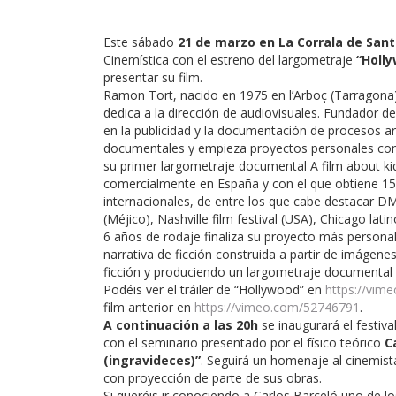
Este sábado
21 de marzo en La Corrala de Sant
Cinemística con el estreno del largometraje
“Holl
presentar su film.
Ramon Tort, nacido en 1975 en l’Arboç (Tarragona)
dedica a la dirección de audiovisuales. Fundador de
en la publicidad y la documentación de procesos art
documentales y empieza proyectos personales con 
su primer largometraje documental A film about ki
comercialmente en España y con el que obtiene 15 
internacionales, de entre los que cabe destacar 
(Méjico), Nashville film festival (USA), Chicago lati
6 años de rodaje finaliza su proyecto más persona
narrativa de ficción construida a partir de imágene
ficción y produciendo un largometraje documental ti
Podéis ver el tráiler de “Hollywood” en
https://vim
film anterior en
https://vimeo.com/52746791
.
A continuación a las 20h
se inaugurará el festi
con el seminario presentado por el físico teórico
C
(ingravideces)”
. Seguirá un homenaje al cinemis
con proyección de parte de sus obras.
Si queréis ir conociendo a Carlos Barceló uno de l