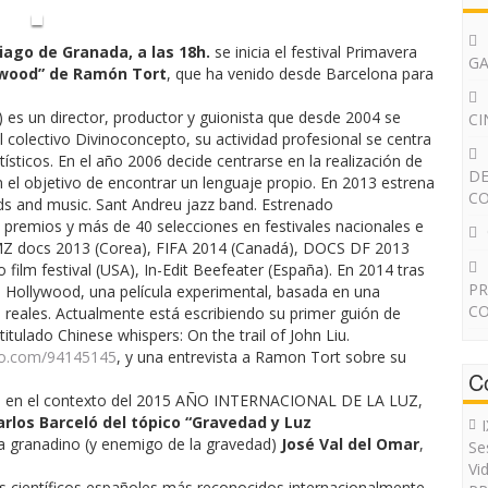
iago de Granada, a las 18h.
se inicia el festival Primavera
G
ywood” de Ramón Tort
, que ha venido desde Barcelona para
 es un director, productor y guionista que desde 2004 se
CI
l colectivo Divinoconcepto, su actividad profesional se centra
ísticos. En el año 2006 decide centrarse en la realización de
DE
el objetivo de encontrar un lenguaje propio. En 2013 estrena
CO
ds and music. Sant Andreu jazz band. Estrenado
premios y más de 40 selecciones en festivales nacionales e
DMZ docs 2013 (Corea), FIFA 2014 (Canadá), DOCS DF 2013
no film festival (USA), In-Edit Beefeater (España). En 2014 tras
PR
l Hollywood, una película experimental, basada en una
CO
s reales. Actualmente está escribiendo su primer guión de
tulado Chinese whispers: On the trail of John Liu.
eo.com/94145145
, y una entrevista a Ramon Tort sobre su
C
val en el contexto del 2015 AÑO INTERNACIONAL DE LA LUZ,
arlos Barceló del tópico “Gravedad y Luz
ta granadino (y enemigo de la gravedad)
José Val del Omar
,
Se
Vi
os científicos españoles más reconocidos internacionalmente,