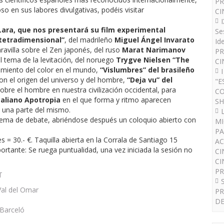
PR
o en sus labores divulgativas, podéis visitar
CI
Lara, que nos presentará su film experimental
Se
 tetradimensional”
, del madrileño
Miguel Ángel Invarato
Id
avilla sobre el Zen japonés, del ruso
Marat Narimanov
PR
l tema de la levitación, del noruego
Trygve Nielsen “The
CI
miento del color en el mundo,
“Vislumbres” del brasileño
n el origen del universo y del hombre,
“Deja vu” del
"E
obre el hombre en nuestra civilización occidental, para
CO
taliano Apotropia
en el que forma y ritmo aparecen
SH
e una parte del mismo.
 tema de debate, abriéndose después un coloquio abierto con
MI
PA
s = 30.- €. Taquilla abierta en la Corrala de Santiago 15
AC
ortante: Se ruega puntualidad, una vez iniciada la sesión no
CI
CI
P
PR
DE