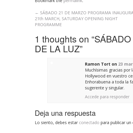
Bookmark the
permalink
.
Post
←
SÁBADO 21 DE MARZO PROGRAMA INAUGURA
21th MARCH, SATURDAY OPENING NIGHT
navigation
PROGRAMME
1 thoughts on “
SÁBADO 
DE LA LUZ
”
Ramon Tort
on
23 mar
Muchísimas gracias por la
Hollywood en vuestro ce
Enhorabuena a toda la fa
sugerente y singular.
Accede para responder
Deja una respuesta
Lo siento, debes estar
conectado
para publicar un