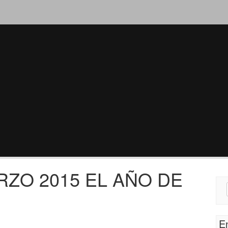
RZO 2015 EL AÑO DE
Sear
for:
E