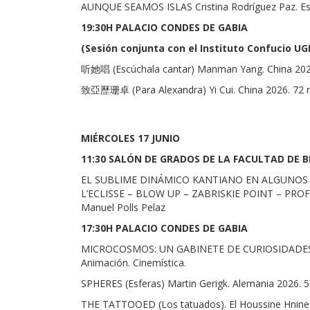
AUNQUE SEAMOS ISLAS Cristina Rodríguez Paz. Esp
19:30H PALACIO CONDES DE GABIA
(Sesión conjunta con el Instituto Confucio UG
听她唱 (Escúchala cantar) Manman Yang. China 2023.
致亞歷珊卓 (Para Alexandra) Yi Cui. China 2026. 72 min
MIÉRCOLES 17 JUNIO
11:30 SALÓN DE GRADOS DE LA FACULTAD DE 
EL SUBLIME DINÁMICO KANTIANO EN ALGUNOS 
L’ECLISSE – BLOW UP – ZABRISKIE POINT – PROFE
Manuel Polls Pelaz
17:30H PALACIO CONDES DE GABIA
MICROCOSMOS: UN GABINETE DE CURIOSIDADES Ma
Animación. Cinemística.
SPHERES (Esferas) Martin Gerigk. Alemania 2026. 5:5
THE TATTOOED (Los tatuados). El Houssine Hnine.