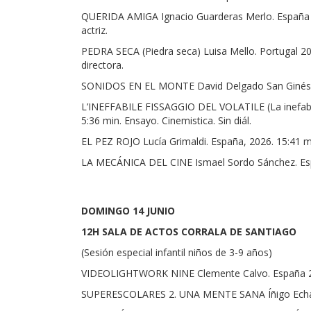
QUERIDA AMIGA Ignacio Guarderas Merlo. España 202
actriz.
PEDRA SECA (Piedra seca) Luisa Mello. Portugal 202
directora.
SONIDOS EN EL MONTE David Delgado San Ginés. Es
L’INEFFABILE FISSAGGIO DEL VOLATILE (La inefable r
5:36 min. Ensayo. Cinemistica. Sin diál.
EL PEZ ROJO Lucía Grimaldi. España, 2026. 15:41 mi
LA MECÁNICA DEL CINE Ismael Sordo Sánchez. Espa
DOMINGO 14 JUNIO
12H SALA DE ACTOS CORRALA DE SANTIAGO
(Sesión especial infantil niños de 3-9 años)
VIDEOLIGHTWORK NINE Clemente Calvo. España 201
SUPERESCOLARES 2. UNA MENTE SANA Íñigo Echávarr