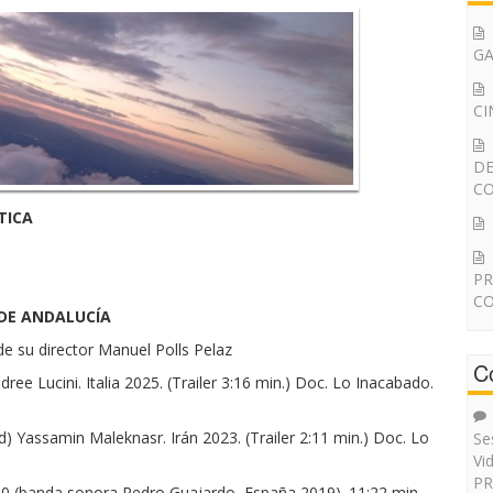
G
CI
DE
CO
TICA
PR
CO
 DE ANDALUCÍA
de su director Manuel Polls Pelaz
C
 Lucini. Italia 2025. (Trailer 3:16 min.) Doc. Lo Inacabado.
Yassamin Maleknasr. Irán 2023. (Trailer 2:11 min.) Doc. Lo
Se
Vi
PR
0 (banda sonora Pedro Guajardo, España 2019). 11:22 min.