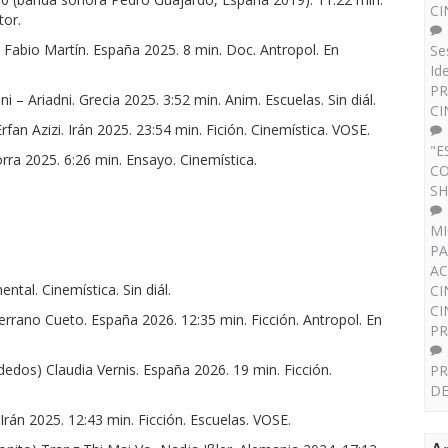
CI
tor.
 Fabio Martín. España 2025. 8 min. Doc. Antropol. En
Se
Id
PR
– Ariadni. Grecia 2025. 3:52 min. Anim. Escuelas. Sin diál.
CI
 Azizi. Irán 2025. 23:54 min. Fición. Cinemística. VOSE.
"E
ra 2025. 6:26 min. Ensayo. Cinemística.
CO
SH
MI
PA
AC
al. Cinemística. Sin diál.
CI
CI
no Cueto. España 2026. 12:35 min. Ficción. Antropol. En
P
dos) Claudia Vernis. España 2026. 19 min. Ficción.
PR
DE
án 2025. 12:43 min. Ficción. Escuelas. VOSE.