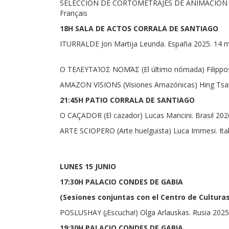
SELECCIÓN DE CORTOMETRAJES DE ANIMACIÓN INF
Français
18H SALA DE ACTOS CORRALA DE SANTIAGO
ITURRALDE Jon Martija Leunda. España 2025. 14 mi
Ο ΤΕΛΕΥΤΑΊΟΣ ΝΟΜΆΣ (El último nómada) Filippos F
AMAZON VISIONS (Visiones Amazónicas) Hing Tsang. 
21:45H PATIO CORRALA DE SANTIAGO
O CAÇADOR (El cazador) Lucas Mancini. Brasil 2026.
ARTE SCIOPERO (Arte huelguista) Luca Immesi. Ital
LUNES 15 JUNIO
17:30H PALACIO CONDES DE GABIA
(Sesiones conjuntas con el Centro de Cultura
POSLUSHAY (¡Escucha!) Olga Arlauskas. Rusia 2025.
19:30H PALACIO CONDES DE GABIA