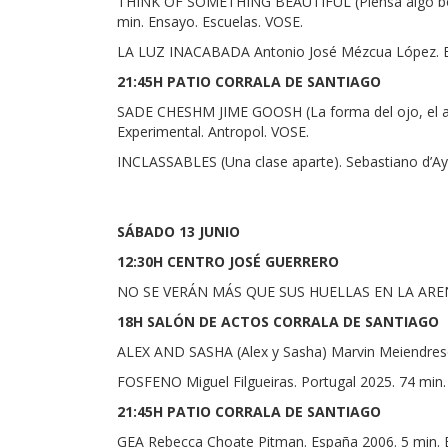
THINK OF SOMETHING BEAUTIFUL (Piensa algo bonit
min. Ensayo. Escuelas. VOSE.
LA LUZ INACABADA Antonio José Mézcua López. Esp
21:45H PATIO CORRALA DE SANTIAGO
SADE CHESHM JIME GOOSH (La forma del ojo, el ar
Experimental. Antropol. VOSE.
INCLASSABLES (Una clase aparte). Sebastiano d’Aya
SÁBADO 13 JUNIO
12:30H CENTRO JOSÉ GUERRERO
NO SE VERÁN MÁS QUE SUS HUELLAS EN LA ARENA C
18H SALÓN DE ACTOS CORRALA DE SANTIAGO
ALEX AND SASHA (Alex y Sasha) Marvin Meiendresch
FOSFENO Miguel Filgueiras. Portugal 2025. 74 min. 
21:45H PATIO CORRALA DE SANTIAGO
GEA Rebecca Choate Pitman. España 2006. 5 min. Expe