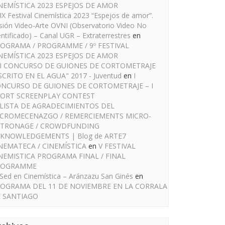
NEMÍSTICA 2023 ESPEJOS DE AMOR
IX Festival Cinemística 2023 “Espejos de amor”.
sión Video-Arte OVNI (Observatorio Video No
entificado) – Canal UGR – Extraterrestres
en
OGRAMA / PROGRAMME / 9º FESTIVAL
NEMÍSTICA 2023 ESPEJOS DE AMOR
I CONCURSO DE GUIONES DE CORTOMETRAJE
SCRITO EN EL AGUA" 2017 - Juventud
en
I
NCURSO DE GUIONES DE CORTOMETRAJE – I
ORT SCREENPLAY CONTEST
LISTA DE AGRADECIMIENTOS DEL
CROMECENAZGO / REMERCIEMENTS MICRO-
TRONAGE / CROWDFUNDING
KNOWLEDGEMENTS | Blog de ARTE7
NEMATECA / CINEMÍSTICA
en
V FESTIVAL
NEMISTICA PROGRAMA FINAL / FINAL
ROGRAMME
Sed en Cinemística – Aránzazu San Ginés
en
OGRAMA DEL 11 DE NOVIEMBRE EN LA CORRALA
 SANTIAGO