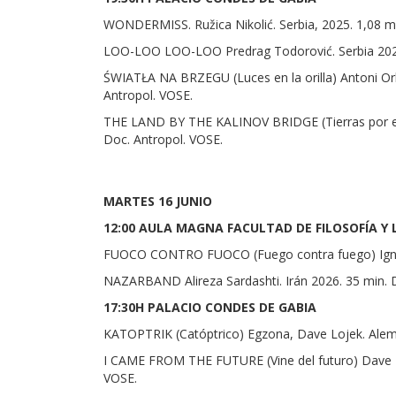
WONDERMISS. Ružica Nikolić. Serbia, 2025. 1,08 min
LOO-LOO LOO-LOO Predrag Todorović. Serbia 2020.
ŚWIATŁA NA BRZEGU (Luces en la orilla) Antoni Orl
Antropol. VOSE.
THE LAND BY THE KALINOV BRIDGE (Tierras por el p
Doc. Antropol. VOSE.
MARTES 16 JUNIO
12:00 AULA MAGNA FACULTAD DE FILOSOFÍA Y 
FUOCO CONTRO FUOCO (Fuego contra fuego) Ignazio
NAZARBAND Alireza Sardashti. Irán 2026. 35 min. 
17:30H PALACIO CONDES DE GABIA
KATOPTRIK (Catóptrico) Egzona, Dave Lojek. Alema
I CAME FROM THE FUTURE (Vine del futuro) Dave Lo
VOSE.