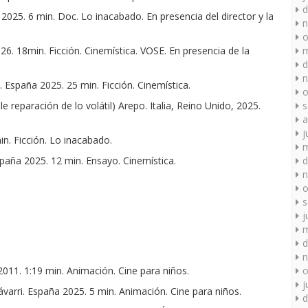
d
5. 6 min. Doc. Lo inacabado. En presencia del director y la
n
o
6. 18min. Ficción. Cinemística. VOSE. En presencia de la
m
d
n
paña 2025. 25 min. Ficción. Cinemística.
o
eparación de lo volátil) Arepo. Italia, Reino Unido, 2025.
s
a
j
n. Ficción. Lo inacabado.
m
ña 2025. 12 min. Ensayo. Cinemística.
d
n
o
s
j
m
d
n
1. 1:19 min. Animación. Cine para niños.
o
j
i. España 2025. 5 min. Animación. Cine para niños.
d