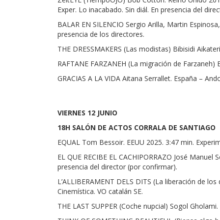
Exper. Lo inacabado. Sin diál. En presencia del direc
BALAR EN SILENCIO Sergio Arilla, Martin Espinosa,
presencia de los directores.
THE DRESSMAKERS (Las modistas) Bibisidi Aikaterini 
RAFTANE FARZANEH (La migración de Farzaneh) Erfan
GRACIAS A LA VIDA Aitana Serrallet. España – Andor
VIERNES 12 JUNIO
18H SALÓN DE ACTOS CORRALA DE SANTIAGO
EQUAL Tom Bessoir. EEUU 2025. 3:47 min. Experiment
EL QUE RECIBE EL CACHIPORRAZO José Manuel Serra
presencia del director (por confirmar).
L’ALLIBERAMENT DELS DITS (La liberación de los de
Cinemística. VO catalán SE.
THE LAST SUPPER (Coche nupcial) Sogol Gholami. Ir