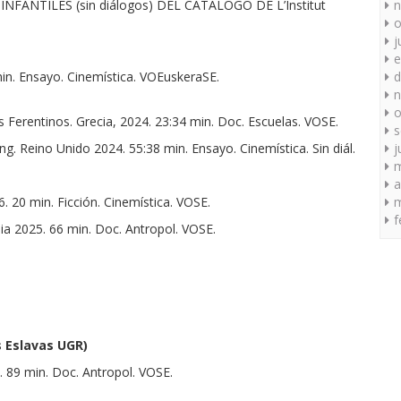
ANTILES (sin diálogos) DEL CATÁLOGO DE L’Institut
n
o
j
e
n. Ensayo. Cinemística. VOEuskeraSE.
d
n
o
erentinos. Grecia, 2024. 23:34 min. Doc. Escuelas. VOSE.
s
Reino Unido 2024. 55:38 min. Ensayo. Cinemística. Sin diál.
j
a
 20 min. Ficción. Cinemística. VOSE.
m
f
ia 2025. 66 min. Doc. Antropol. VOSE.
s Eslavas UGR)
 89 min. Doc. Antropol. VOSE.