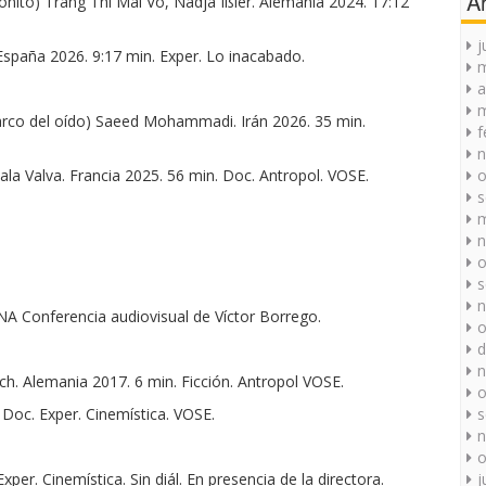
A
o) Trang Thi Mai Vo, Nadja Ißler. Alemania 2024. 17:12
j
aña 2026. 9:17 min. Exper. Lo inacabado.
a
m
co del oído) Saeed Mohammadi. Irán 2026. 35 min.
f
n
la Valva. Francia 2025. 56 min. Doc. Antropol. VOSE.
o
s
m
n
o
s
n
onferencia audiovisual de Víctor Borrego.
o
d
n
. Alemania 2017. 6 min. Ficción. Antropol VOSE.
o
Doc. Exper. Cinemística. VOSE.
s
n
o
r. Cinemística. Sin diál. En presencia de la directora.
j