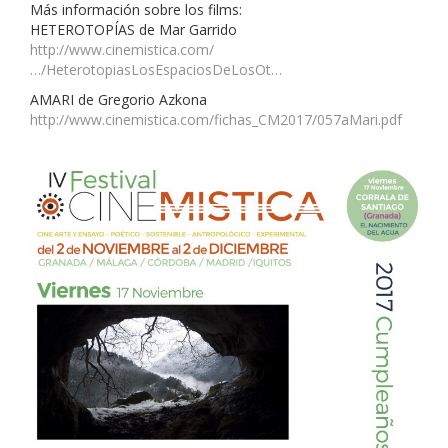
Más información sobre los films:
HETEROTOPÍAS de Mar Garrido
http://www.cinemistica.com/
…/HeterotopiasLosEspaciosDeLosOt…
AMARI de Gregorio Azkona
http://www.cinemistica.com/fichas_CM2017/057aMari.pdf