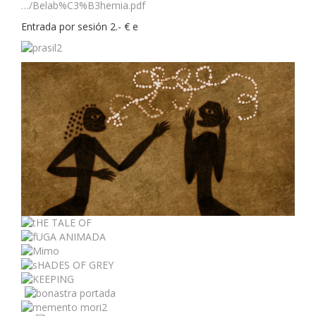
…/Belab%C3%B3hemia.pdf
Entrada por sesión 2.- € e