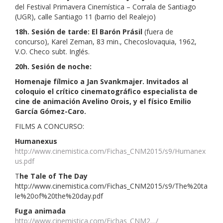
del Festival Primavera Cinemística – Corrala de Santiago
(UGR), calle Santiago 11 (barrio del Realejo)
18h. Sesión de tarde: El Barón Prásil
(fuera de
concurso), Karel Zeman, 83 min., Checoslovaquia, 1962,
V.O. Checo subt. Inglés.
20h. Sesión de noche:
Homenaje fílmico a Jan Svankmajer. Invitados al
coloquio el crítico cinematográfico especialista de
cine de animación Avelino Orois, y el físico Emilio
García Gómez-Caro.
FILMS A CONCURSO:
Humanexus
http://www.cinemistica.com/Fichas_CNM2015/s9/Humanex
us.pdf
T
he Tale of The Day
http://www.cinemistica.com/Fichas_CNM2015/s9/The%20ta
le%20of%20the%20day.pdf
Fuga animada
http://www.cinemistica.com/Fichas_CNM2…/