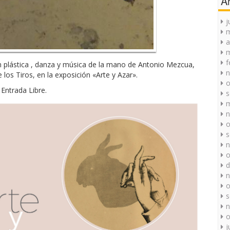
A
j
a
m
f
ón plástica , danza y música de la mano de Antonio Mezcua,
n
los Tiros, en la exposición «Arte y Azar».
o
Entrada Libre.
s
m
n
o
s
n
o
d
n
o
s
n
o
j