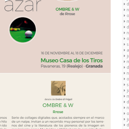
d
n
o
m
d
n
o
s
a
j
m
d
n
o
s
j
m
d
n
o
j
d