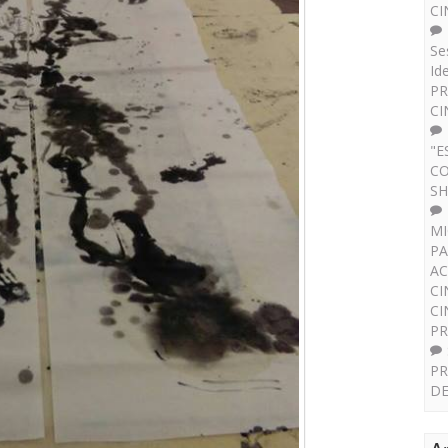
CI
Se
Id
PR
CI
"E
CO
SH
MI
PA
AC
CI
CI
P
PR
DE