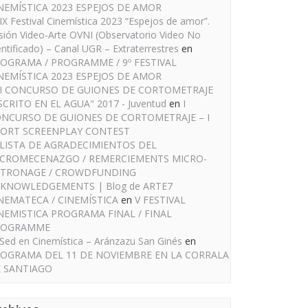
NEMÍSTICA 2023 ESPEJOS DE AMOR
IX Festival Cinemística 2023 “Espejos de amor”.
sión Video-Arte OVNI (Observatorio Video No
entificado) – Canal UGR – Extraterrestres
en
OGRAMA / PROGRAMME / 9º FESTIVAL
NEMÍSTICA 2023 ESPEJOS DE AMOR
I CONCURSO DE GUIONES DE CORTOMETRAJE
SCRITO EN EL AGUA" 2017 - Juventud
en
I
NCURSO DE GUIONES DE CORTOMETRAJE – I
ORT SCREENPLAY CONTEST
LISTA DE AGRADECIMIENTOS DEL
CROMECENAZGO / REMERCIEMENTS MICRO-
TRONAGE / CROWDFUNDING
KNOWLEDGEMENTS | Blog de ARTE7
NEMATECA / CINEMÍSTICA
en
V FESTIVAL
NEMISTICA PROGRAMA FINAL / FINAL
ROGRAMME
Sed en Cinemística – Aránzazu San Ginés
en
OGRAMA DEL 11 DE NOVIEMBRE EN LA CORRALA
 SANTIAGO