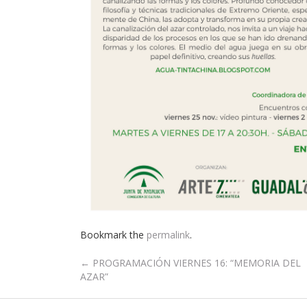
Bookmark the
permalink
.
Post
←
PROGRAMACIÓN VIERNES 16: “MEMORIA DEL
AZAR”
navigation