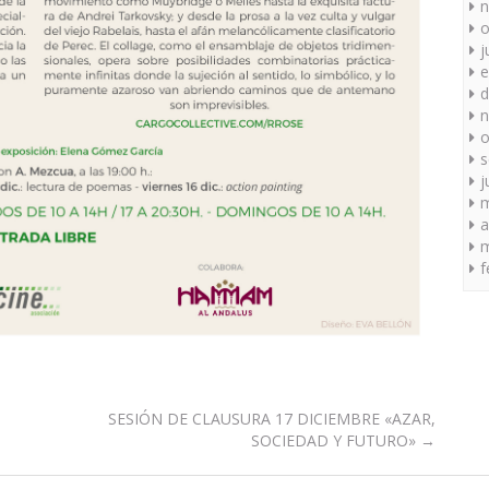
n
o
j
e
d
n
o
s
j
a
m
f
SESIÓN DE CLAUSURA 17 DICIEMBRE «AZAR,
SOCIEDAD Y FUTURO»
→