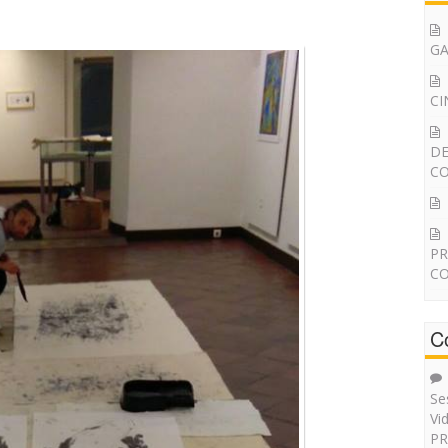
G
CI
DE
CO
PR
CO
C
Se
Vi
PR