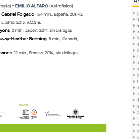
A
j
a
m
f
n
o
s
m
n
o
s
n
o
d
n
o
s
n
o
j