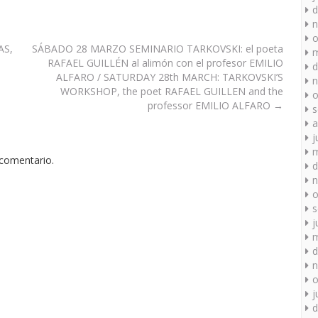
d
n
o
AS,
SÁBADO 28 MARZO SEMINARIO TARKOVSKI: el poeta
m
RAFAEL GUILLÉN al alimón con el profesor EMILIO
d
ALFARO / SATURDAY 28th MARCH: TARKOVSKI’S
n
WORKSHOP, the poet RAFAEL GUILLEN and the
o
professor EMILIO ALFARO
→
s
a
j
m
 comentario.
d
n
o
s
j
m
d
n
o
j
d