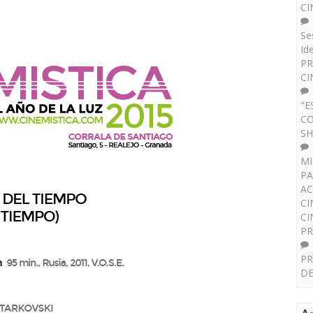
CI
Se
Id
PR
CI
"E
CO
SH
MI
PA
AC
CI
CI
P
PR
DE