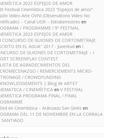
NEMÍSTICA 2023 ESPEJOS DE AMOR
IX Festival Cinemística 2023 “Espejos de amor”.
sión Video-Arte OVNI (Observatorio Video No
entificado) – Canal UGR – Extraterrestres
en
OGRAMA / PROGRAMME / 9º FESTIVAL
NEMÍSTICA 2023 ESPEJOS DE AMOR
I CONCURSO DE GUIONES DE CORTOMETRAJE
SCRITO EN EL AGUA" 2017 - Juventud
en
I
NCURSO DE GUIONES DE CORTOMETRAJE – I
ORT SCREENPLAY CONTEST
LISTA DE AGRADECIMIENTOS DEL
CROMECENAZGO / REMERCIEMENTS MICRO-
TRONAGE / CROWDFUNDING
KNOWLEDGEMENTS | Blog de ARTE7
NEMATECA / CINEMÍSTICA
en
V FESTIVAL
NEMISTICA PROGRAMA FINAL / FINAL
ROGRAMME
Sed en Cinemística – Aránzazu San Ginés
en
OGRAMA DEL 11 DE NOVIEMBRE EN LA CORRALA
 SANTIAGO