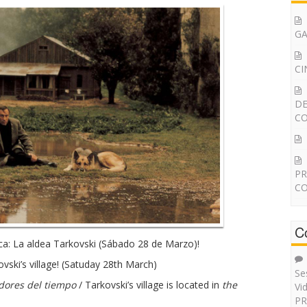
G
CI
DE
CO
PR
CO
C
ca: La aldea Tarkovski (Sábado 28 de Marzo)!
vski’s village! (Satuday 28th March)
Se
edores del tiempo
/ Tarkovski’s village is located in
the
Vi
PR