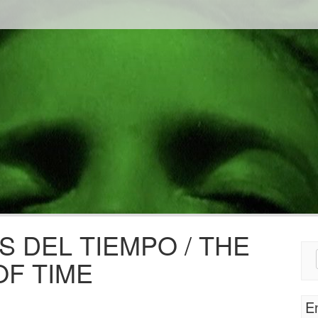
 DEL TIEMPO / THE
Sear
F TIME
for:
E