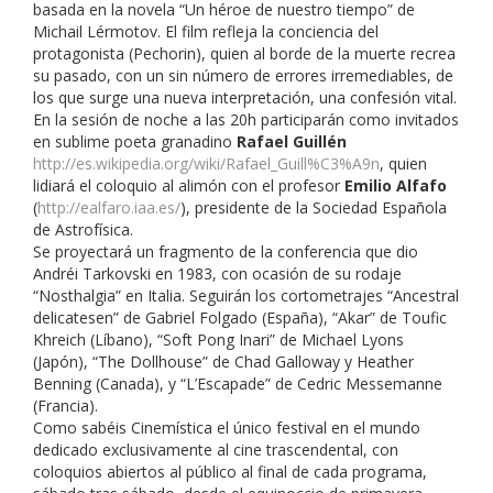
basada en la novela “Un héroe de nuestro tiempo” de
Michail Lérmotov. El film refleja la conciencia del
protagonista (Pechorin), quien al borde de la muerte recrea
su pasado, con un sin número de errores irremediables, de
los que surge una nueva interpretación, una confesión vital.
En la sesión de noche a las 20h participarán como invitados
en sublime poeta granadino
Rafael Guillén
http://es.wikipedia.org/wiki/Rafael_Guill%C3%A9n
, quien
lidiará el coloquio al alimón con el profesor
Emilio Alfafo
(
http://ealfaro.iaa.es/
), presidente de la Sociedad Española
de Astrofísica.
Se proyectará un fragmento de la conferencia que dio
Andréi Tarkovski en 1983, con ocasión de su rodaje
“Nosthalgia” en Italia. Seguirán los cortometrajes “Ancestral
delicatesen” de Gabriel Folgado (España), “Akar” de Toufic
Khreich (Líbano), “Soft Pong Inari” de Michael Lyons
(Japón), “The Dollhouse” de Chad Galloway y Heather
Benning (Canada), y “L’Escapade” de Cedric Messemanne
(Francia).
Como sabéis Cinemística el único festival en el mundo
dedicado exclusivamente al cine trascendental, con
coloquios abiertos al público al final de cada programa,