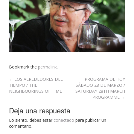
Bookmark the
permalink
.
Post
←
LOS ALREDEDORES DEL
PROGRAMA DE HOY
TIEMPO / THE
SÁBADO 28 DE MARZO /
navigation
NEIGHBOURINGS OF TIME
SATURDAY 28TH MARCH
PROGRAMME
→
Deja una respuesta
Lo siento, debes estar
conectado
para publicar un
comentario.