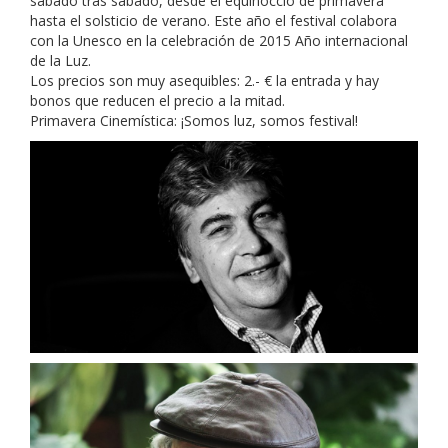
sábado tras sábado, desde el equinoccio de primavera
hasta el solsticio de verano. Este año el festival colabora
con la Unesco en la celebración de 2015 Año internacional
de la Luz.
Los precios son muy asequibles: 2.- € la entrada y hay
bonos que reducen el precio a la mitad.
Primavera Cinemística: ¡Somos luz, somos festival!