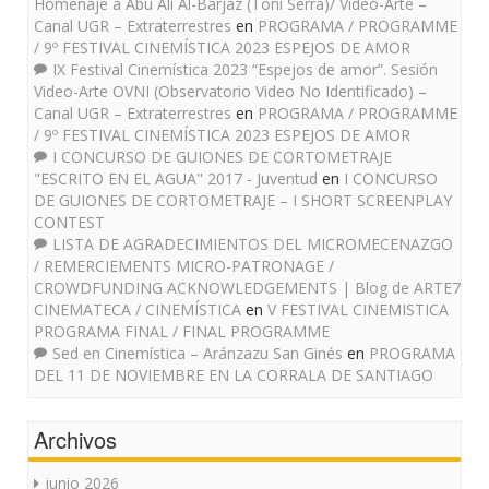
Homenaje a Abu Ali Al-Barjaz (Toni Serra)/ Video-Arte –
Canal UGR – Extraterrestres
en
PROGRAMA / PROGRAMME
/ 9º FESTIVAL CINEMÍSTICA 2023 ESPEJOS DE AMOR
IX Festival Cinemística 2023 “Espejos de amor”. Sesión
Video-Arte OVNI (Observatorio Video No Identificado) –
Canal UGR – Extraterrestres
en
PROGRAMA / PROGRAMME
/ 9º FESTIVAL CINEMÍSTICA 2023 ESPEJOS DE AMOR
I CONCURSO DE GUIONES DE CORTOMETRAJE
"ESCRITO EN EL AGUA" 2017 - Juventud
en
I CONCURSO
DE GUIONES DE CORTOMETRAJE – I SHORT SCREENPLAY
CONTEST
LISTA DE AGRADECIMIENTOS DEL MICROMECENAZGO
/ REMERCIEMENTS MICRO-PATRONAGE /
CROWDFUNDING ACKNOWLEDGEMENTS | Blog de ARTE7
CINEMATECA / CINEMÍSTICA
en
V FESTIVAL CINEMISTICA
PROGRAMA FINAL / FINAL PROGRAMME
Sed en Cinemística – Aránzazu San Ginés
en
PROGRAMA
DEL 11 DE NOVIEMBRE EN LA CORRALA DE SANTIAGO
Archivos
junio 2026