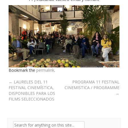
Bookmark the
permalink
.
Post
←
LAURELES DEL 11
PROGRAMA 11 FESTIVAL
FESTIVAL CINEMÍSTICA,
CINEMISTICA / PROGRAMME
navigation
DISPONIBLES PARA LOS
→
FILMS SELECCIONADOS
Search