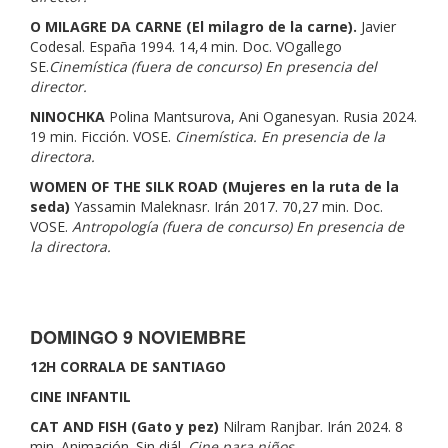
O MILAGRE DA CARNE (El milagro de la carne).
Javier
Codesal. España 1994. 14,4 min. Doc. VOgallego
SE.
Cinemística (fuera de concurso) En presencia del
director.
NINOCHKA
Polina Mantsurova, Ani Oganesyan. Rusia 2024.
19 min. Ficción. VOSE.
Cinemística. En presencia de la
directora.
WOMEN OF THE SILK ROAD (Mujeres en la ruta de la
seda)
Yassamin Maleknasr. Irán 2017. 70,27 min. Doc.
VOSE.
Antropología (fuera de concurso) En presencia de
la directora.
DOMINGO 9 NOVIEMBRE
12H CORRALA DE SANTIAGO
CINE INFANTIL
CAT AND FISH (Gato y pez)
Nilram Ranjbar. Irán 2024. 8
min. Animación. Sin diál.
Cine para niños