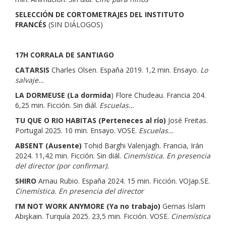
SELECCIÓN DE CORTOMETRAJES DEL INSTITUTO
FRANCÉS
(SIN DIÁLOGOS)
17H CORRALA DE SANTIAGO
CATARSIS
Charles Olsen. España 2019. 1,2 min. Ensayo.
Lo
salvaje…
LA DORMEUSE (La dormida
) Flore Chudeau. Francia 204.
6,25 min. Ficción. Sin diál.
Escuelas…
TU QUE O RIO HABITAS (Perteneces al río)
José Freitas.
Portugal 2025. 10 min. Ensayo. VOSE.
Escuelas…
ABSENT (Ausente)
Tohid Barghi Valenjagh. Francia, Irán
2024. 11,42 min. Ficción. Sin diál.
Cinemística. En presencia
del director (por confirmar).
SHIRO
Arnau Rubio. España 2024. 15 min. Ficción. VOJap.SE.
Cinemística. En presencia del director
I’M NOT WORK ANYMORE (Ya no trabajo)
Gernas İslam
Abışkain. Turquía 2025. 23,5 min. Ficción. VOSE.
Cinemística