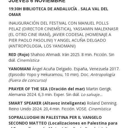
JUEVES 6 NOVIEMBRE
19:30H BIBLIOTECA DE ANDALUCÍA . SALA VAL DEL
OMAR
INAUGURACIÓN DEL FESTIVAL CON MANUEL POLLS
PELAZ (DIRECTOR CINEMÍSTICA), YASSAMIN MALEKNASR
(EL OTRO CINE IRANÍ), JAVIER CODESAL (HOMENAJE A
PIER PAOLO PASOLINI) Y ANGEL ACUÑA DELGADO
(ANTROPOLOGIA, LOS YANOMANI)
RED (Rojo)
Shahoo Ahmadi. Irán 2025. 8 min. Ficción
.
Sin
diál.
Cinemística
YANOMANI
Ángel Acuña Delgado. España, Venezuela 2017.
(Episodio Yopo y Hekuramou, 10 min). Doc.
Antropología
(Fuera de concurso)
PRAYER OF THE SEA (Oración del mar)
Martin Gerigk.
Alemania 2024. 6,3 min. Exper. Sin diál.
Lo salvaje…
SMART SPEAKER (Altavoz inteligente)
Roland Denning.
Reino Unido 2024. 20,4 min. Ficción. VOSE.
Cinemística
SOPRALLUOGHI IN PALESTINA PER IL VANGELO
SECONDO MATTEO (Localizaciones en Palestina para