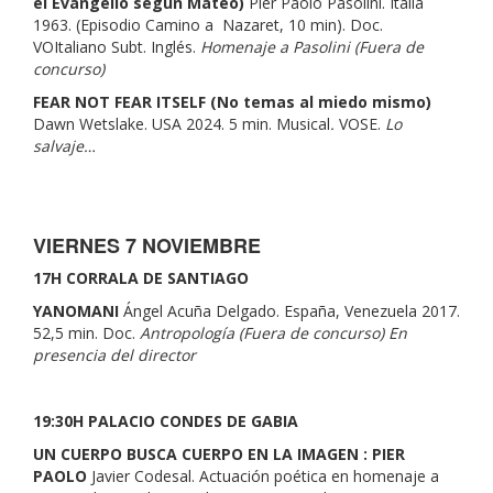
el Evangelio según Mateo)
Pier Paolo Pasolini. Italia
1963. (Episodio Camino a Nazaret, 10 min). Doc.
VOItaliano Subt. Inglés.
Homenaje a Pasolini (Fuera de
concurso)
FEAR NOT FEAR ITSELF (No temas al miedo mismo)
Dawn Wetslake. USA 2024. 5 min. Musical
.
VOSE.
Lo
salvaje…
VIERNES 7 NOVIEMBRE
17H CORRALA DE SANTIAGO
YANOMANI
Ángel Acuña Delgado. España, Venezuela 2017.
52,5 min. Doc.
Antropología (Fuera de concurso) En
presencia del director
19:30H PALACIO CONDES DE GABIA
UN CUERPO BUSCA CUERPO EN LA IMAGEN : PIER
PAOLO
Javier Codesal. Actuación poética en homenaje a