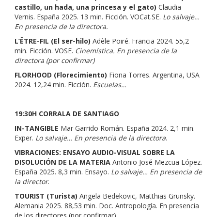
castillo, un hada, una princesa y el gato)
Claudia
Vernis. España 2025. 13 min. Ficción. VOCat.SE.
Lo salvaje…
En presencia de la directora.
L’ÊTRE-FIL (El ser-hilo)
Adèle Poiré. Francia 2024. 55,2
min. Ficción. VOSE.
Cinemística. En presencia de la
directora (por confirmar)
FLORHOOD (Florecimiento)
Fiona Torres. Argentina, USA
2024. 12,24 min. Ficción.
Escuelas…
19:30H CORRALA DE SANTIAGO
IN-TANGIBLE
Mar Garrido Román. España 2024. 2,1 min.
Exper.
Lo salvaje…
En presencia de la directora
.
VIBRACIONES: ENSAYO AUDIO-VISUAL SOBRE LA
DISOLUCIÓN DE LA MATERIA
Antonio José Mezcua López.
España 2025. 8,3 min. Ensayo.
Lo salvaje…
En presencia de
la director
.
TOURIST (Turista)
Angela Bedekovic, Matthias Grunsky.
Alemania 2025. 88,53 min. Doc. Antropología. En presencia
de los directores (por confirmar)