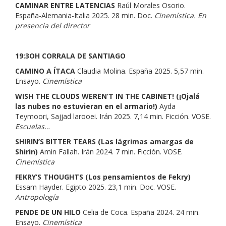
CAMINAR ENTRE LATENCIAS
Raúl Morales Osorio.
España-Alemania-Italia 2025. 28 min. Doc.
Cinemística. En
presencia del director
19:3OH CORRALA DE SANTIAGO
CAMINO A ÍTACA
Claudia Molina. España 2025. 5,57 min.
Ensayo.
Cinemística
WISH THE CLOUDS WEREN’T IN THE CABINET!
(¡Ojalá
las nubes no estuvieran en el armario!)
Ayda
Teymoori, Sajjad larooei. Irán 2025. 7,14 min. Ficción. VOSE.
Escuelas…
SHIRIN’S BITTER TEARS (Las lágrimas amargas de
Shirin)
Amin Fallah. Irán 2024. 7 min. Ficción. VOSE.
Cinemística
FEKRY’S THOUGHTS (Los pensamientos de Fekry)
Essam Hayder. Egipto 2025. 23,1 min. Doc. VOSE.
Antropología
PENDE DE UN HILO
Celia de Coca. España 2024. 24 min.
Ensayo.
Cinemística