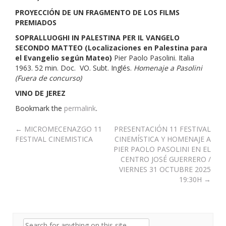
PROYECCIÓN DE UN FRAGMENTO DE LOS FILMS
PREMIADOS
SOPRALLUOGHI IN PALESTINA PER IL VANGELO
SECONDO MATTEO (Localizaciones en Palestina para
el Evangelio según Mateo)
Pier Paolo Pasolini. Italia
1963. 52 min. Doc. VO. Subt. Inglés.
Homenaje a Pasolini
(Fuera de concurso)
VINO DE JEREZ
Bookmark the
permalink
.
Post
←
MICROMECENAZGO 11
PRESENTACIÓN 11 FESTIVAL
FESTIVAL CINEMISTICA
CINEMÍSTICA Y HOMENAJE A
navigation
PIER PAOLO PASOLINI EN EL
CENTRO JOSÉ GUERRERO /
VIERNES 31 OCTUBRE 2025
19:30H
→
Search