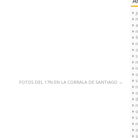
A
j
a
m
f
n
o
s
m
n
o
s
FOTOS DEL 17N EN LA CORRALA DE SANTIAGO
→
n
o
d
n
o
s
n
o
j