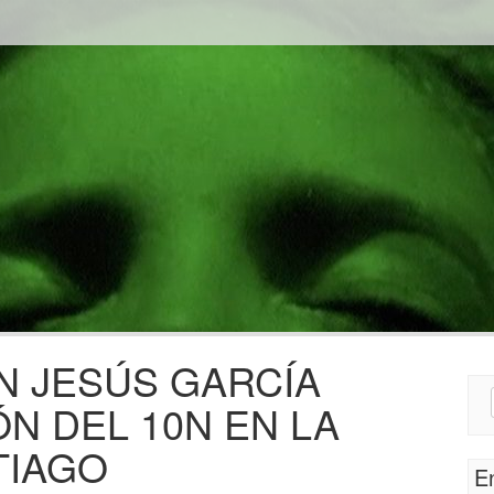
 JESÚS GARCÍA
Sear
N DEL 10N EN LA
for:
TIAGO
E