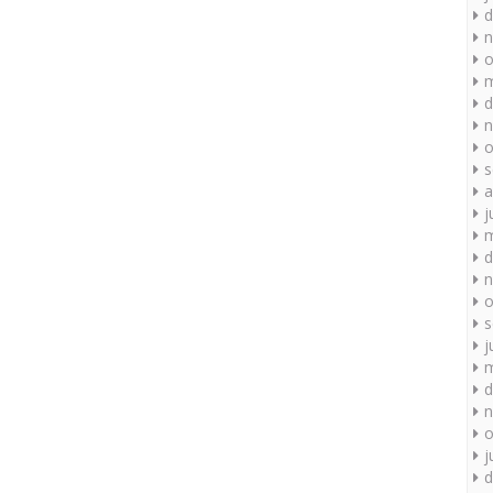
d
n
o
m
d
n
o
s
a
j
m
d
n
o
s
j
m
d
n
o
j
d