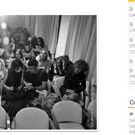
G
CI
DE
CO
PR
CO
C
Se
Vi
PR