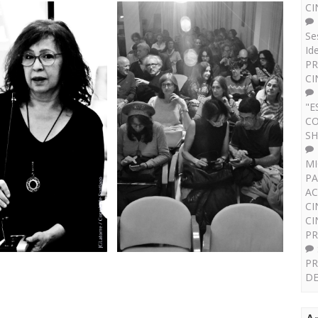
CI
Se
Id
PR
CI
"E
CO
SH
MI
PA
AC
CI
CI
P
PR
DE