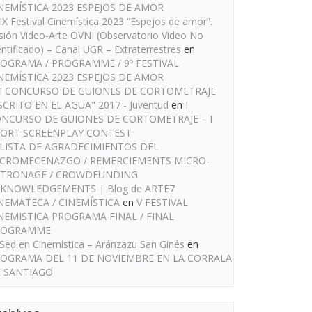
NEMÍSTICA 2023 ESPEJOS DE AMOR
IX Festival Cinemística 2023 “Espejos de amor”.
sión Video-Arte OVNI (Observatorio Video No
entificado) – Canal UGR – Extraterrestres
en
OGRAMA / PROGRAMME / 9º FESTIVAL
NEMÍSTICA 2023 ESPEJOS DE AMOR
I CONCURSO DE GUIONES DE CORTOMETRAJE
SCRITO EN EL AGUA" 2017 - Juventud
en
I
NCURSO DE GUIONES DE CORTOMETRAJE – I
ORT SCREENPLAY CONTEST
LISTA DE AGRADECIMIENTOS DEL
CROMECENAZGO / REMERCIEMENTS MICRO-
TRONAGE / CROWDFUNDING
KNOWLEDGEMENTS | Blog de ARTE7
NEMATECA / CINEMÍSTICA
en
V FESTIVAL
NEMISTICA PROGRAMA FINAL / FINAL
ROGRAMME
Sed en Cinemística – Aránzazu San Ginés
en
OGRAMA DEL 11 DE NOVIEMBRE EN LA CORRALA
 SANTIAGO